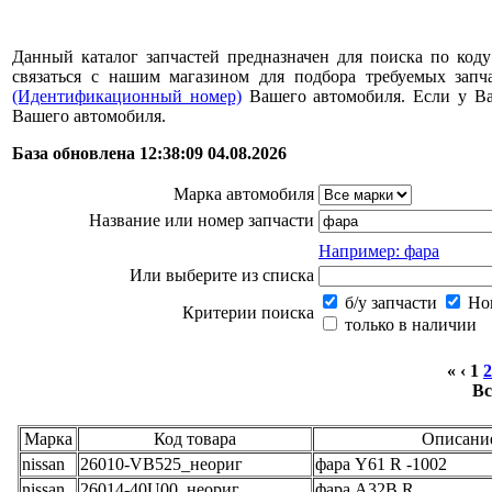
Данный каталог запчастей предназначен для поиска по коду
связаться с нашим магазином для подбора требуемых за
(Идентификационный номер)
Вашего автомобиля. Если у В
Вашего автомобиля.
База обновлена 12:38:09 04.08.2026
Марка автомобиля
Название или номер запчасти
Например: фара
Или выберите из списка
б/у запчасти
Нов
Критерии поиска
только в наличии
« ‹
1
2
Вс
Марка
Код товара
Описани
nissan
26010-VB525_неориг
фара Y61 R -1002
nissan
26014-40U00_неориг
фара A32B R