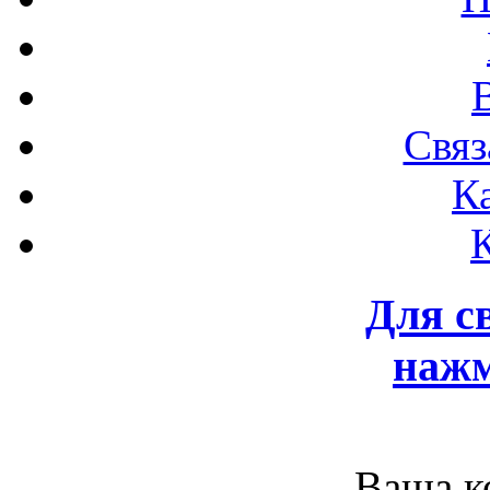
Связ
К
Для с
нажм
Ваша к