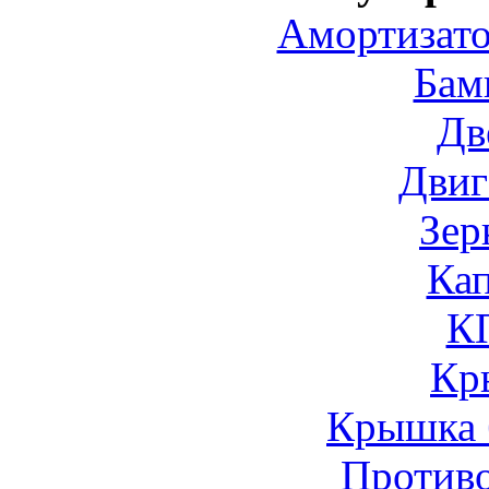
Амортизато
Бам
Дв
Двиг
Зер
Ка
К
Кр
Крышка 
Против