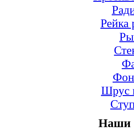
Рад
Рейка 
Ры
Сте
Ф
Фон
Шрус 
Cту
Наши 