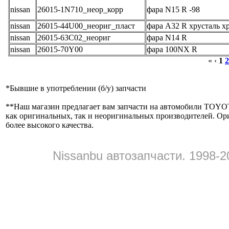
nissan
26015-1N710_неор_корр
фара N15 R -98
nissan
26015-44U00_неориг_пласт
фара A32 R хрусталь х
nissan
26015-63C02_неориг
фара N14 R
nissan
26015-70Y00
фара 100NX R
« ‹
1
2
*
Бывшие в употреблении (б/y) запчасти
**
Наш магазин предлагает вам запчасти на автомобили
как оригинальных, так и неоригинальных производителей. Ор
более высокого качества.
Nissanbu автозапчасти. 1998-2