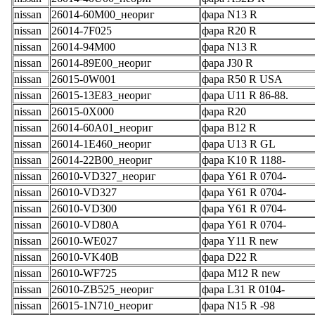
nissan
26014-60M00_неориг
фара N13 R
nissan
26014-7F025
фара R20 R
nissan
26014-94M00
фара N13 R
nissan
26014-89E00_неориг
фара J30 R
nissan
26015-0W001
фара R50 R USA
nissan
26015-13E83_неориг
фара U11 R 86-88.
nissan
26015-0X000
фара R20
nissan
26014-60A01_неориг
фара B12 R
nissan
26014-1E460_неориг
фара U13 R GL
nissan
26014-22B00_неориг
фара K10 R 1188-
nissan
26010-VD327_неориг
фара Y61 R 0704-
nissan
26010-VD327
фара Y61 R 0704-
nissan
26010-VD300
фара Y61 R 0704-
nissan
26010-VD80A
фара Y61 R 0704-
nissan
26010-WE027
фара Y11 R new
nissan
26010-VK40B
фара D22 R
nissan
26010-WF725
фара M12 R new
nissan
26010-ZB525_неориг
фара L31 R 0104-
nissan
26015-1N710_неориг
фара N15 R -98