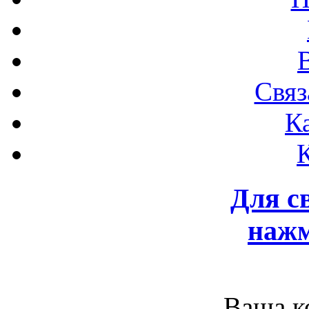
Связ
К
Для с
нажм
Ваша к