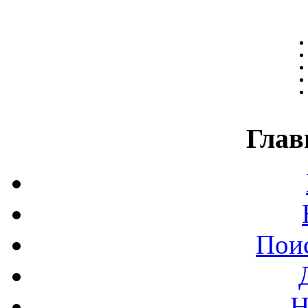
Глав
Поис
Н