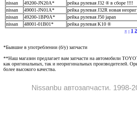
nissan
49200-JN20A*
рейка рулевая J32 ® в сборе !!!!
nissan
49001-JN01A*
рейка рулевая J32R новая неори
nissan
49200-1BP0A*
рейка рулевая J50 japan
nissan
48001-01B01*
рейка рулевая K10 ®
«
‹
1
2
*
Бывшие в употреблении (б/y) запчасти
**
Наш магазин предлагает вам запчасти на автомобили
как оригинальных, так и неоригинальных производителей. Ор
более высокого качества.
Nissanbu автозапчасти. 1998-2