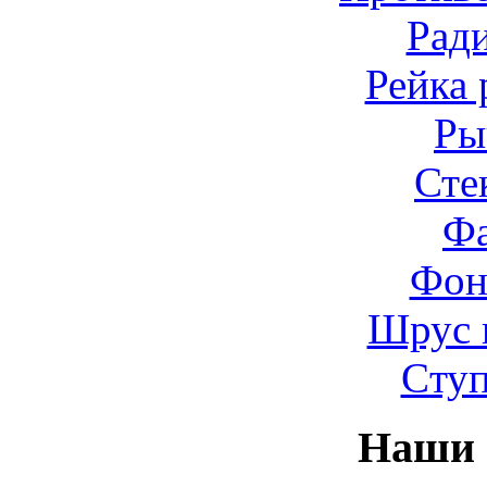
Рад
Рейка 
Ры
Сте
Ф
Фон
Шрус 
Cту
Наши 