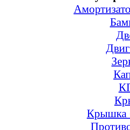
Амортизато
Бам
Дв
Двиг
Зер
Ка
К
Кр
Крышка 
Против