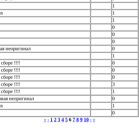
1
an
1
1
0
0
0
вая неоригинал
0
1
сборе !!!!
0
сборе !!!!
0
сборе !!!!
0
сборе !!!!
3
сборе !!!!
1
овая неоригинал
0
an
1
0
«
‹
1
2
3
4
5
6
7
8
9
10
›
»