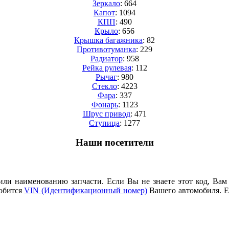
Зеркало
: 664
Капот
: 1094
КПП
: 490
Крыло
: 656
Крышка багажника
: 82
Противотуманка
: 229
Радиатор
: 958
Рейка рулевая
: 112
Рычаг
: 980
Стекло
: 4223
Фара
: 337
Фонарь
: 1123
Шрус привод
: 471
Cтупица
: 1277
Наши посетители
или наименованию запчасти. Если Вы не знаете этот код, Вам
добится
VIN (Идентификационный номер)
Вашего автомобиля. Е