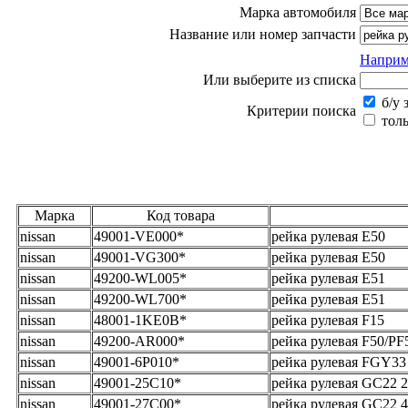
Марка автомобиля
Название или номер запчасти
Наприм
Или выберите из списка
б/у 
Критерии поиска
толь
Марка
Код товара
nissan
49001-VE000*
рейка рулевая E50
nissan
49001-VG300*
рейка рулевая E50
nissan
49200-WL005*
рейка рулевая E51
nissan
49200-WL700*
рейка рулевая E51
nissan
48001-1KE0B*
рейка рулевая F15
nissan
49200-AR000*
рейка рулевая F50/PF5
nissan
49001-6P010*
рейка рулевая FGY
nissan
49001-25C10*
рейка рулевая GC22
nissan
49001-27C00*
рейка рулевая GC22