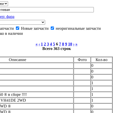
ер: фара
запчасти
Новые запчасти
неоригинальные запчасти
ко в наличии
«
‹
1
2
3
4
5
6
7
8
9
10
›
»
Всего 363 строк
Описание
Фото
Кол-во
0
0
0
1
1
0 ® в сборе !!!!
1
33 VH41DE 2WD
1
 2WD ®
0
 4WD ®
0