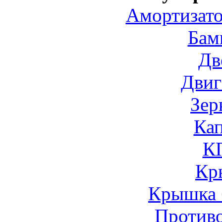
Амортизато
Бам
Дв
Двиг
Зер
Ка
К
Кр
Крышка 
Против