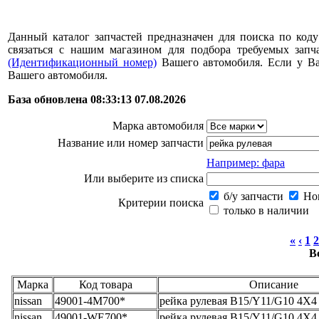
Данный каталог запчастей предназначен для поиска по коду
связаться с нашим магазином для подбора требуемых за
(Идентификационный номер)
Вашего автомобиля. Если у В
Вашего автомобиля.
База обновлена 08:33:13 07.08.2026
Марка автомобиля
Название или номер запчасти
Например: фара
Или выберите из списка
б/у запчасти
Нов
Критерии поиска
только в наличии
«
‹
1
2
В
Марка
Код товара
Описание
nissan
49001-4M700*
рейка рулевая B15/Y11/G10 4X4
nissan
49001-WE700*
рейка рулевая B15/Y11/G10 4X4