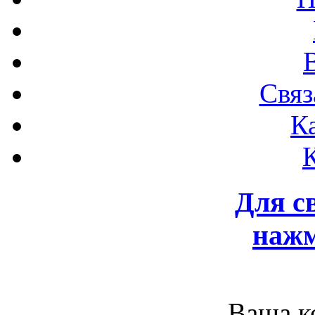
Связ
К
Для с
нажм
Ваша к