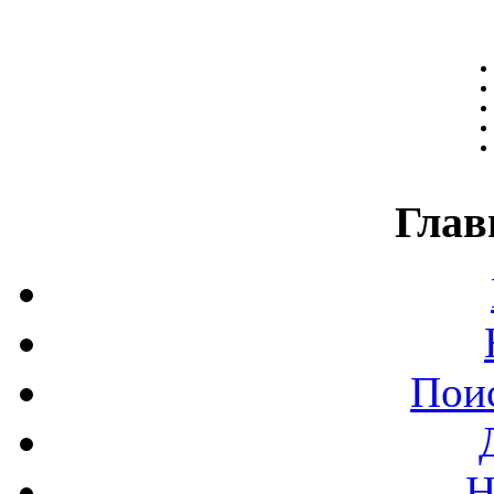
Глав
Поис
Н