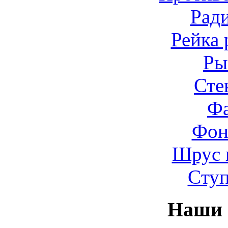
Рад
Рейка 
Ры
Сте
Ф
Фон
Шрус 
Cту
Наши 