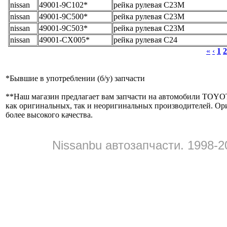
nissan
49001-9C102*
рейка рулевая C23M
nissan
49001-9C500*
рейка рулевая C23M
nissan
49001-9C503*
рейка рулевая C23M
nissan
49001-CX005*
рейка рулевая C24
«
‹
1
2
*
Бывшие в употреблении (б/y) запчасти
**
Наш магазин предлагает вам запчасти на автомобили
как оригинальных, так и неоригинальных производителей. Ор
более высокого качества.
Nissanbu автозапчасти. 1998-2