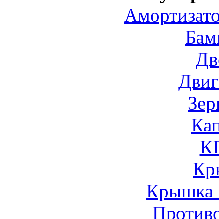
Амортизато
Бам
Дв
Двиг
Зер
Ка
К
Кр
Крышка 
Против