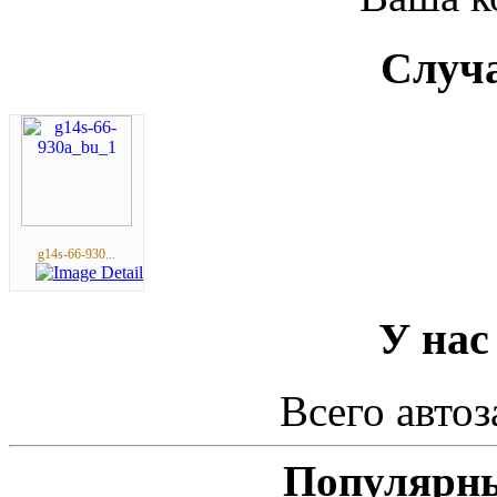
Случа
g14s-66-930...
У нас
Всего автоз
Популярны