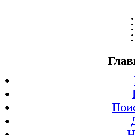
Глав
Поис
Н