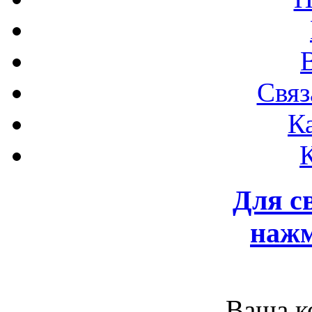
Связ
К
Для с
нажм
Ваша к