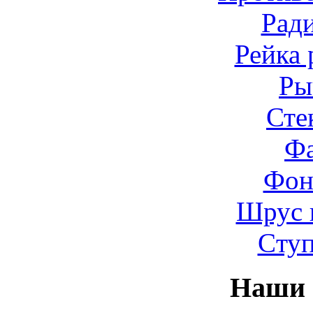
Рад
Рейка 
Ры
Сте
Ф
Фон
Шрус 
Cту
Наши 