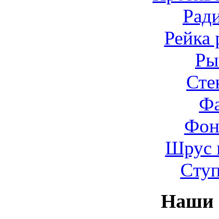
Рад
Рейка 
Ры
Сте
Ф
Фон
Шрус 
Cту
Наши 