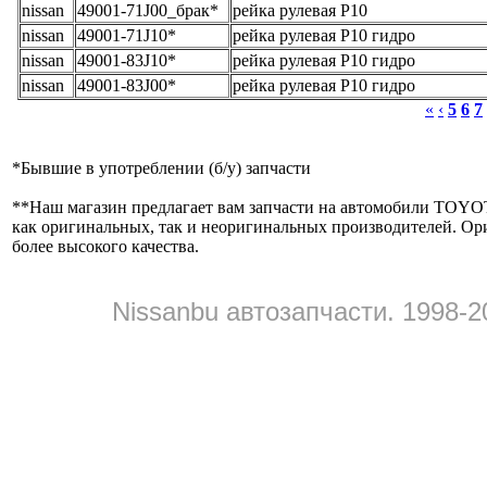
nissan
49001-71J00_брак*
рейка рулевая P10
nissan
49001-71J10*
рейка рулевая P10 гидро
nissan
49001-83J10*
рейка рулевая P10 гидро
nissan
49001-83J00*
рейка рулевая P10 гидро
«
‹
5
6
7
*
Бывшие в употреблении (б/y) запчасти
**
Наш магазин предлагает вам запчасти на автомобили
как оригинальных, так и неоригинальных производителей. Ор
более высокого качества.
Nissanbu автозапчасти. 1998-2