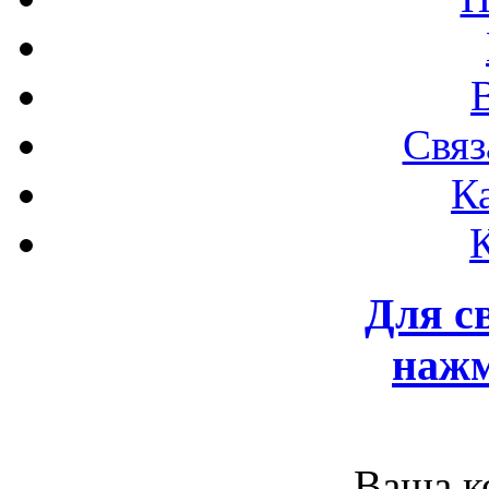
Связ
К
Для с
нажм
Ваша к