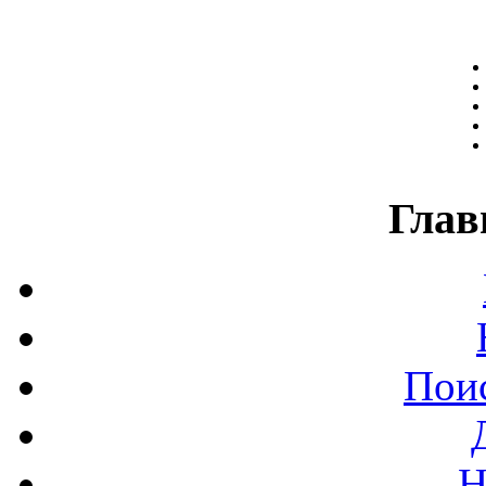
Глав
Поис
Н