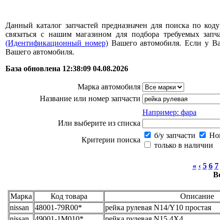
Данный каталог запчастей предназначен для поиска по коду
связаться с нашим магазином для подбора требуемых за
(Идентификационный номер)
Вашего автомобиля. Если у В
Вашего автомобиля.
База обновлена 12:38:09 04.08.2026
Марка автомобиля
Название или номер запчасти
Например: фара
Или выберите из списка
б/у запчасти
Нов
Критерии поиска
только в наличии
«
‹
5
6
7
В
Марка
Код товара
Описание
nissan
48001-79R00*
рейка рулевая N14/Y10 простая
nissan
49001-1M010*
рейка рулевая N15 4X4