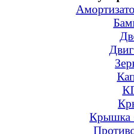
Амортизато
Бам
Дв
Двиг
Зер
Ка
К
Кр
Крышка 
Против