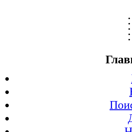
Глав
Поис
Н