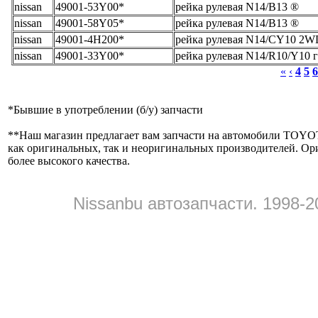
nissan
49001-53Y00*
рейка рулевая N14/B13 ®
nissan
49001-58Y05*
рейка рулевая N14/B13 ®
nissan
49001-4H200*
рейка рулевая N14/CY10 2W
nissan
49001-33Y00*
рейка рулевая N14/R10/Y10 
«
‹
4
5
6
*
Бывшие в употреблении (б/y) запчасти
**
Наш магазин предлагает вам запчасти на автомобили
как оригинальных, так и неоригинальных производителей. Ор
более высокого качества.
Nissanbu автозапчасти. 1998-2