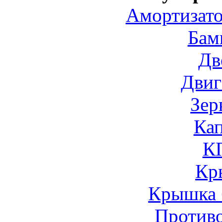
Амортизато
Бам
Дв
Двиг
Зер
Ка
К
Кр
Крышка 
Против