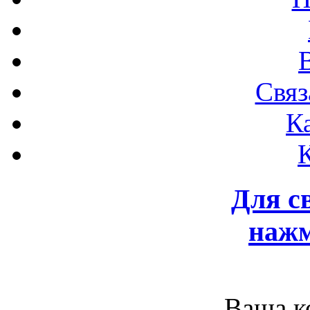
Связ
К
Для с
нажм
Ваша к