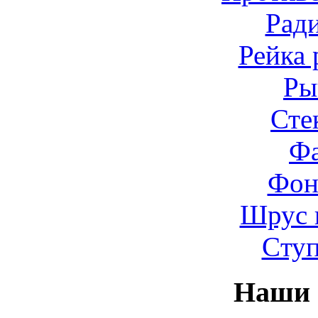
Рад
Рейка 
Ры
Сте
Ф
Фон
Шрус 
Cту
Наши 