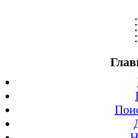
Глав
Поис
Н