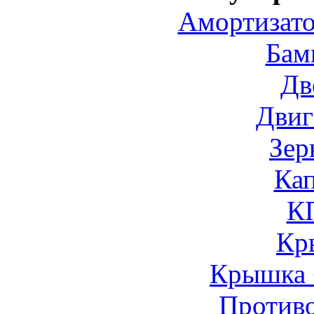
Амортизато
Бам
Дв
Двиг
Зер
Ка
К
Кр
Крышка 
Против