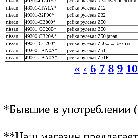
nissan
49200-EG01A*
рейка рулевая Y50 4wd пыльник !
nissan
48001-1FA1A*
рейка рулевая Z12
nissan
49001-32P00*
рейка рулевая Z32
nissan
49001-CB800*
рейка рулевая Z50
nissan
49001-CC20B*
рейка рулевая Z50
nissan
49200-CB20A*
рейка рулевая Z50 japan
nissan
49001-CC200*
рейка рулевая Z50.........без тяг
nissan
49200-1AN0A*
рейка рулевая Z51
nissan
49001-1AA0A*
рейка рулевая Z51R
«
‹
6
7
8
9
10
*
Бывшие в употреблении (
**
Наш магазин предлагает