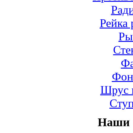
Рад
Рейка 
Ры
Сте
Ф
Фон
Шрус 
Cту
Наши 