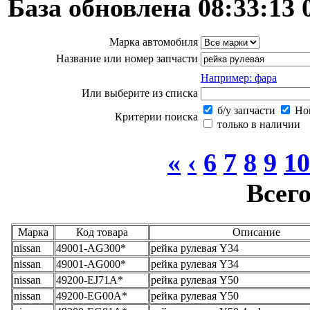
База обновлена 08:33:13 
Марка автомобиля
Название или номер запчасти
Например: фара
Или выберите из списка
б/у запчасти
Нов
Критерии поиска
только в наличии
«
‹
6
7
8
9
10
Всего
Марка
Код товара
Описание
nissan
49001-AG300*
рейка рулевая Y34
nissan
49001-AG000*
рейка рулевая Y34
nissan
49200-EJ71A*
рейка рулевая Y50
nissan
49200-EG00A*
рейка рулевая Y50