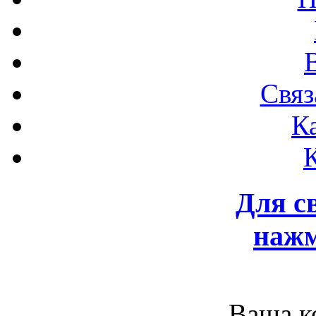
Связ
К
Для с
нажм
Ваша к