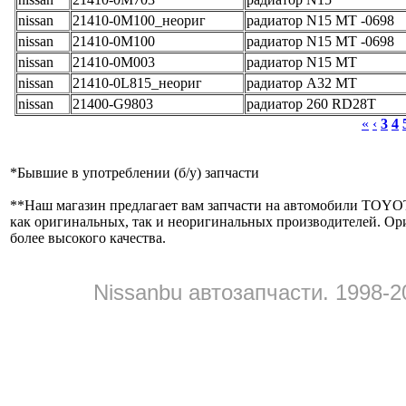
nissan
21410-0M100_неориг
радиатор N15 MT -0698
nissan
21410-0M100
радиатор N15 MT -0698
nissan
21410-0M003
радиатор N15 MT
nissan
21410-0L815_неориг
радиатор A32 MT
nissan
21400-G9803
радиатор 260 RD28T
«
‹
3
4
*
Бывшие в употреблении (б/y) запчасти
**
Наш магазин предлагает вам запчасти на автомобили
как оригинальных, так и неоригинальных производителей. Ор
более высокого качества.
Nissanbu автозапчасти. 1998-2