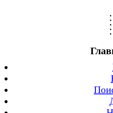
Глав
Поис
Н