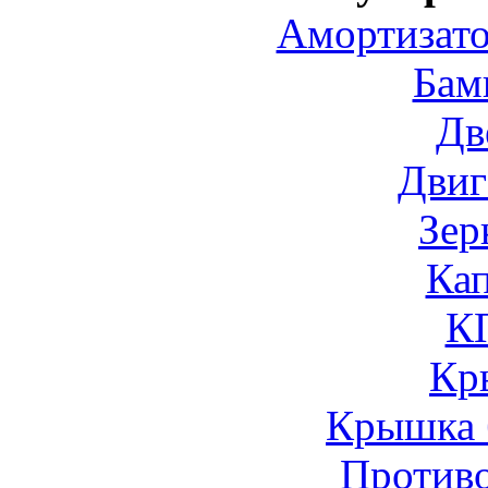
Амортизато
Бам
Дв
Двиг
Зер
Ка
К
Кр
Крышка 
Против