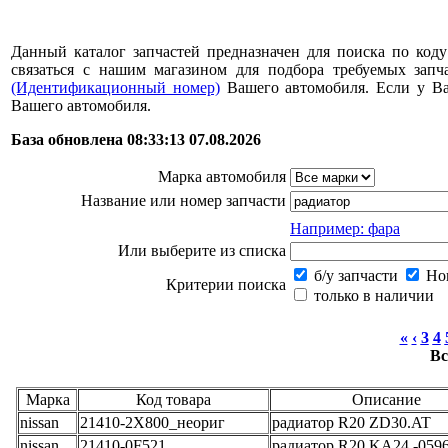
Данный каталог запчастей предназначен для поиска по коду
связаться с нашим магазином для подбора требуемых за
(Идентификационный номер)
Вашего автомобиля. Если у В
Вашего автомобиля.
База обновлена 08:33:13 07.08.2026
Марка автомобиля
Название или номер запчасти
Например: фара
Или выберите из списка
б/у запчасти
Нов
Критерии поиска
только в наличии
«
‹
3
4
Вс
Марка
Код товара
Описание
nissan
21410-2X800_неориг
радиатор R20 ZD30.AT
nissan
21410-0F521
радиатор R20 KA24 -059