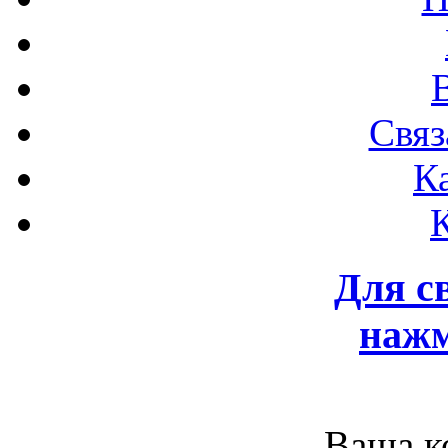
Связ
К
Для с
нажм
Ваша к