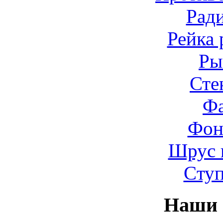
Рад
Рейка 
Ры
Сте
Ф
Фон
Шрус 
Cту
Наши 