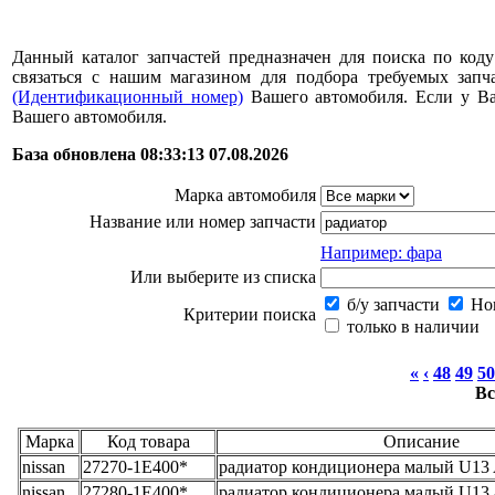
Данный каталог запчастей предназначен для поиска по коду
связаться с нашим магазином для подбора требуемых за
(Идентификационный номер)
Вашего автомобиля. Если у В
Вашего автомобиля.
База обновлена 08:33:13 07.08.2026
Марка автомобиля
Название или номер запчасти
Например: фара
Или выберите из списка
б/у запчасти
Нов
Критерии поиска
только в наличии
«
‹
48
49
50
Вс
Марка
Код товара
Описание
nissan
27270-1E400*
радиатор кондиционера малый U13 
nissan
27280-1E400*
радиатор кондиционера малый U13 a