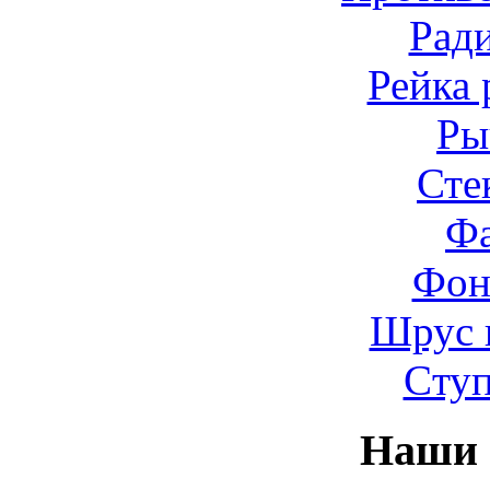
Рад
Рейка 
Ры
Сте
Ф
Фон
Шрус 
Cту
Наши 