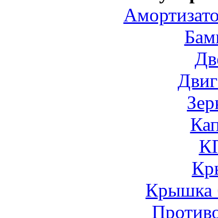
Амортизато
Бам
Дв
Двиг
Зер
Ка
К
Кр
Крышка 
Против