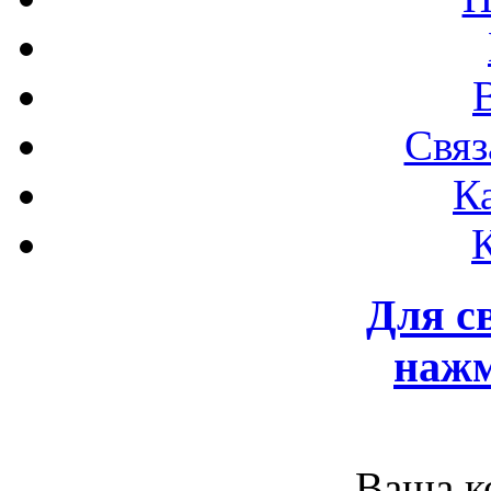
Связ
К
Для с
нажм
Ваша к