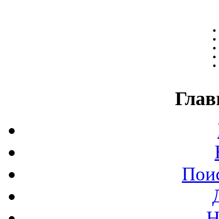
Глав
Поис
Н