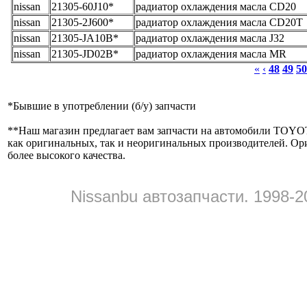
nissan
21305-60J10*
радиатор охлаждения масла CD20
nissan
21305-2J600*
радиатор охлаждения масла CD20T
nissan
21305-JA10B*
радиатор охлаждения масла J32
nissan
21305-JD02B*
радиатор охлаждения масла MR
«
‹
48
49
50
*
Бывшие в употреблении (б/y) запчасти
**
Наш магазин предлагает вам запчасти на автомобили
как оригинальных, так и неоригинальных производителей. Ор
более высокого качества.
Nissanbu автозапчасти. 1998-2