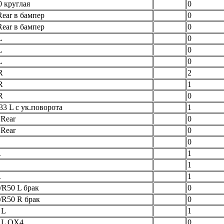
 круглая
0
ear в бампер
0
ear в бампер
0
L
0
L
0
L
0
R
2
R
1
R
0
3 L с ук.поворота
1
 Rear
0
 Rear
0
L
0
R
1
L
1
R
1
/R50 L брак
0
/R50 R брак
0
 L
1
 L QX4
0