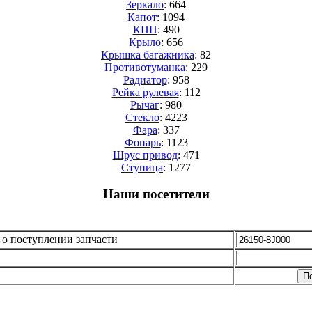
Зеркало
: 664
Капот
: 1094
КПП
: 490
Крыло
: 656
Крышка багажника
: 82
Противотуманка
: 229
Радиатор
: 958
Рейка рулевая
: 112
Рычаг
: 980
Стекло
: 4223
Фара
: 337
Фонарь
: 1123
Шрус привод
: 471
Cтупица
: 1277
Наши посетители
о поступлении запчасти