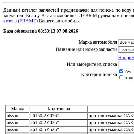
Данный каталог запчастей предназначен для поиска по коду 
запчастей. Если у Вас автомобиль с ЛЕВЫМ рулем нам пона
кузова (FRAME)
Вашего автомобиля.
База обновлена 08:33:13 07.08.2026
Марка автомобиля
Название или номер запчасти
Наприм
Или выберите из списка
б/у 
Критерии поиска
толь
Марка
Код товара
nissan
26150-2Y026*
противотуманка CA3
nissan
26150-2Y025*
противотуманка CA3
nissan
26150-5Y526*
противотуманка CA33