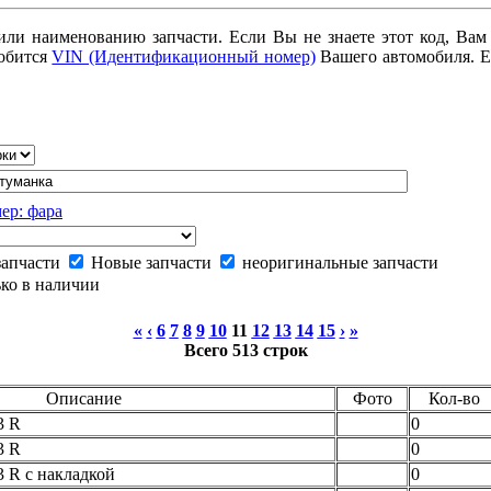
или наименованию запчасти. Если Вы не знаете этот код, Вам
добится
VIN (Идентификационный номер)
Вашего автомобиля. Е
ер: фара
запчасти
Новые запчасти
неоригинальные запчасти
ко в наличии
«
‹
6
7
8
9
10
11
12
13
14
15
›
»
Всего 513 строк
Описание
Фото
Кол-во
3 R
0
3 R
0
 R с накладкой
0