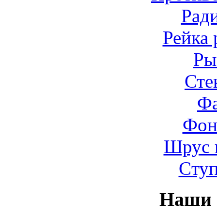
Рад
Рейка 
Ры
Сте
Ф
Фон
Шрус 
Cту
Наши 