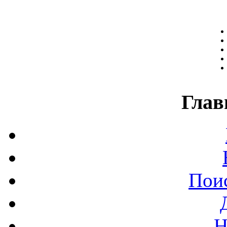
Глав
Поис
Н