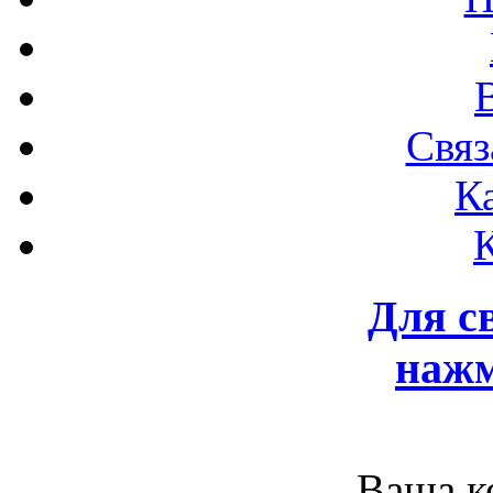
Связ
К
Для с
нажм
Ваша к