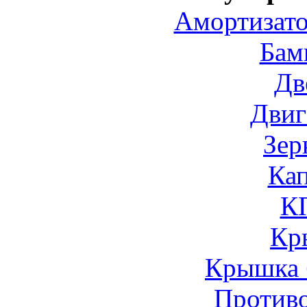
Амортизато
Бам
Дв
Двиг
Зер
Ка
К
Кр
Крышка 
Против