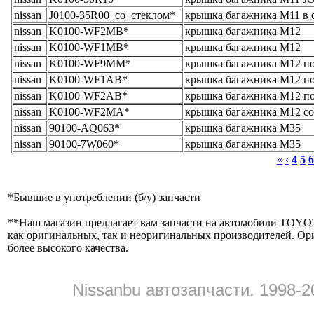
nissan
J0100-35R00_со_стеклом*
крышка багажника M11 в с
nissan
K0100-WF2MB*
крышка багажника M12
nissan
K0100-WF1MB*
крышка багажника M12
nissan
K0100-WF9MM*
крышка багажника M12 по
nissan
K0100-WF1AB*
крышка багажника M12 по
nissan
K0100-WF2AB*
крышка багажника M12 по
nissan
K0100-WF2MA*
крышка багажника M12 со 
nissan
90100-AQ063*
крышка багажника M35
nissan
90100-7W060*
крышка багажника M35
«
‹
4
5
6
*
Бывшие в употреблении (б/y) запчасти
**
Наш магазин предлагает вам запчасти на автомобили
как оригинальных, так и неоригинальных производителей. Ор
более высокого качества.
Nissanbu автозапчасти. 1998-2