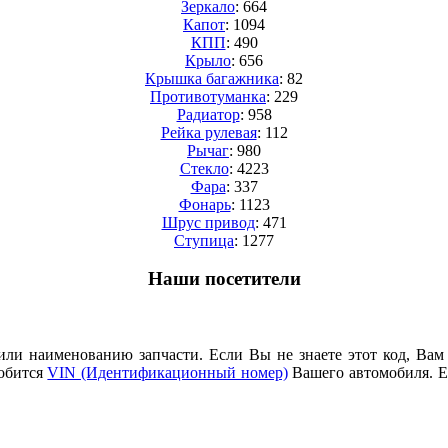
Зеркало
: 664
Капот
: 1094
КПП
: 490
Крыло
: 656
Крышка багажника
: 82
Противотуманка
: 229
Радиатор
: 958
Рейка рулевая
: 112
Рычаг
: 980
Стекло
: 4223
Фара
: 337
Фонарь
: 1123
Шрус привод
: 471
Cтупица
: 1277
Наши посетители
или наименованию запчасти. Если Вы не знаете этот код, Вам
добится
VIN (Идентификационный номер)
Вашего автомобиля. Е