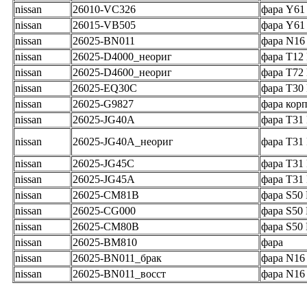
nissan
26010-VC326
фара Y61 
nissan
26015-VB505
фара Y61
nissan
26025-BN011
фара N16
nissan
26025-D4000_неориг
фара T12 
nissan
26025-D4600_неориг
фара T72
nissan
26025-EQ30C
фара T30
nissan
26025-G9827
фара корп
nissan
26025-JG40A
фара T31
nissan
26025-JG40A_неориг
фара T31
nissan
26025-JG45C
фара T31
nissan
26025-JG45A
фара T31
nissan
26025-CM81B
фара S50
nissan
26025-CG000
фара S50
nissan
26025-CM80B
фара S50
nissan
26025-BM810
фара
nissan
26025-BN011_брак
фара N16
nissan
26025-BN011_восст
фара N16