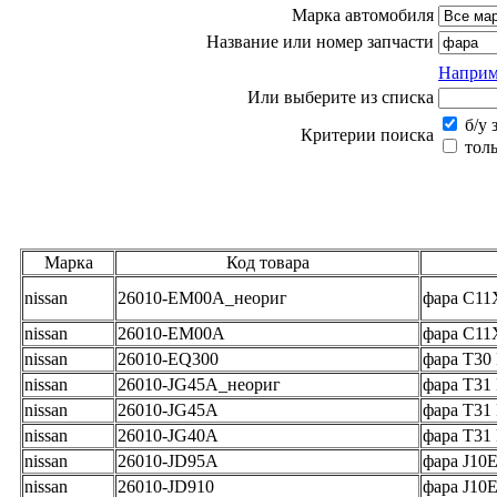
Марка автомобиля
Название или номер запчасти
Наприм
Или выберите из списка
б/у 
Критерии поиска
толь
Марка
Код товара
nissan
26010-EM00A_неориг
фара C11
nissan
26010-EM00A
фара C11
nissan
26010-EQ300
фара T30
nissan
26010-JG45A_неориг
фара T31
nissan
26010-JG45A
фара T31
nissan
26010-JG40A
фара T31
nissan
26010-JD95A
фара J10
nissan
26010-JD910
фара J10