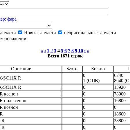
ер: фара
запчасти
Новые запчасти
неоригинальные запчасти
ко в наличии
«
‹
1
2
3
4
5
6
7
8
9
10
›
»
Всего 1671 строк
Описание
Фото
Кол-во
Ц
0
6240
X/SC11X R
1 (
СПБ
)
8640 (
С
X/SC11X R
0
13920
 R ксенон
0
78000
 R под ксенон
0
16800
 R ксенон
0
0
 R
0
18600
E R
0
28800
E R
0
0