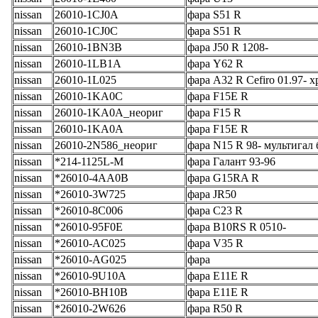
nissan
26010-1CJ0A
фара S51 R
nissan
26010-1CJ0C
фара S51 R
nissan
26010-1BN3B
фара J50 R 1208-
nissan
26010-1LB1A
фара Y62 R
nissan
26010-1L025
фара A32 R Cefiro 01.97- 
nissan
26010-1KA0C
фара F15E R
nissan
26010-1KA0A_неориг
фара F15 R
nissan
26010-1KA0A
фара F15E R
nissan
26010-2N586_неориг
фара N15 R 98- мультигал 
nissan
*214-1125L-M
фара Галант 93-96
nissan
*26010-4AA0B
фара G15RA R
nissan
*26010-3W725
фара JR50
nissan
*26010-8C006
фара C23 R
nissan
*26010-95F0E
фара B10RS R 0510-
nissan
*26010-AC025
фара V35 R
nissan
*26010-AG025
фара
nissan
*26010-9U10A
фара E11E R
nissan
*26010-BH10B
фара E11E R
nissan
*26010-2W626
фара R50 R