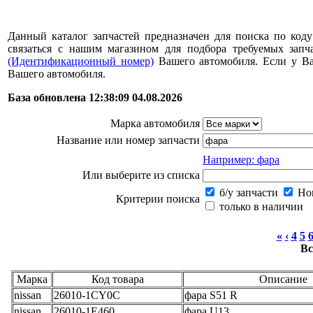
Данный каталог запчастей предназначен для поиска по коду
связаться с нашим магазином для подбора требуемых за
(Идентификационный номер)
Вашего автомобиля. Если у В
Вашего автомобиля.
База обновлена 12:38:09 04.08.2026
Марка автомобиля
Название или номер запчасти
Например: фара
Или выберите из списка
б/у запчасти
Нов
Критерии поиска
только в наличии
«
‹
4
5
Вс
Марка
Код товара
Описание
nissan
26010-1CY0C
фара S51 R
nissan
26010-1E460
фара U13