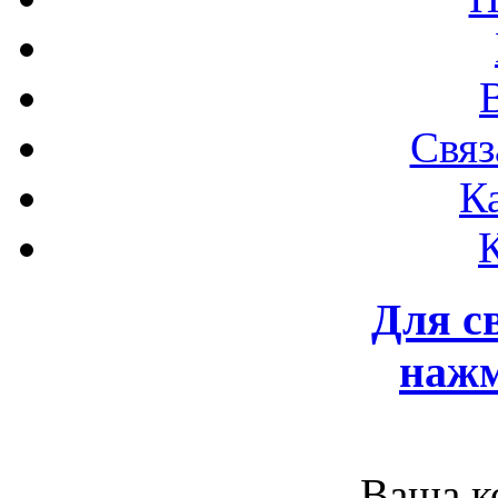
Связ
К
Для с
нажм
Ваша к