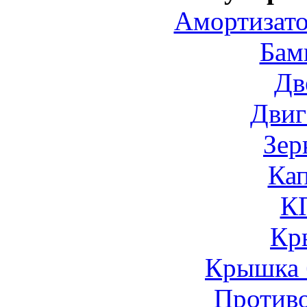
Амортизато
Бам
Дв
Двиг
Зер
Ка
К
Кр
Крышка 
Против