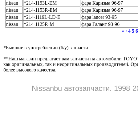
nissan
*214-1153L-EM
фара Каризма 96-97
nissan
*214-1153R-EM
фара Каризма 96-97
nissan
*214-1119L-LD-E
фара lancer 93-95
nissan
*214-1125R-M
фара Галант 93-96
«
‹
4
5
6
*
Бывшие в употреблении (б/y) запчасти
**
Наш магазин предлагает вам запчасти на автомобили
как оригинальных, так и неоригинальных производителей. Ор
более высокого качества.
Nissanbu автозапчасти. 1998-2