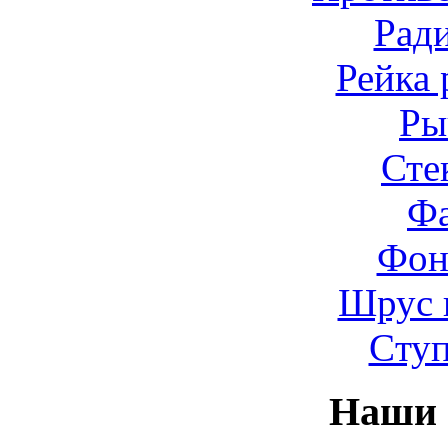
Рад
Рейка 
Ры
Сте
Ф
Фон
Шрус 
Cту
Наши 