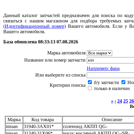
Данный каталог запчастей предназначен для поиска по коду
связаться с нашим магазином для подбора требуемых за
(Идентификационный номер)
Вашего автомобиля. Если у В
Вашего автомобиля.
База обновлена 08:33:13 07.08.2026
Марка автомобиля
Название или номер запчасти
Например: фара
Или выберите из списка
б/у запчасти
Нов
Критерии поиска
только в наличии
«
‹
24
25
26
В
Марка
Код товара
Описание
nissan
31940-3AX01*
соленоид АКПП QG-
nissan
31340-31X06*
насос масляный АКПП QG-/SR-