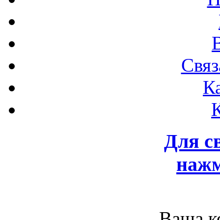
Связ
К
Для с
нажм
Ваша к