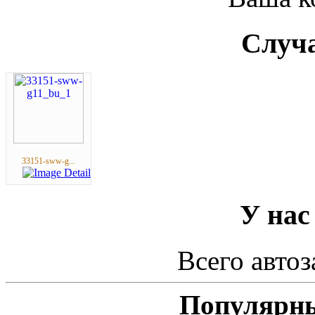
Случа
33151-sww-g...
У нас
Всего автоз
Популярны