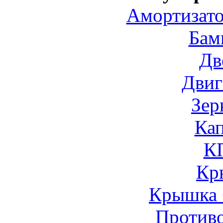
Амортизато
Бам
Дв
Двиг
Зер
Ка
К
Кр
Крышка 
Против