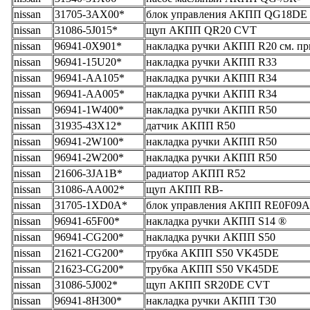
nissan
31705-3AX00*
блок управления АКПП QG18DE
nissan
31086-5J015*
щуп АКПП QR20 CVT
nissan
96941-0X901*
накладка ручки АКПП R20 см. п
nissan
96941-15U20*
накладка ручки АКПП R33
nissan
96941-AA105*
накладка ручки АКПП R34
nissan
96941-AA005*
накладка ручки АКПП R34
nissan
96941-1W400*
накладка ручки АКПП R50
nissan
31935-43X12*
датчик АКПП R50
nissan
96941-2W100*
накладка ручки АКПП R50
nissan
96941-2W200*
накладка ручки АКПП R50
nissan
21606-3JA1B*
радиатор АКПП R52
nissan
31086-AA002*
щуп АКПП RB-
nissan
31705-1XD0A*
блок управления АКПП RE0F09A
nissan
96941-65F00*
накладка ручки АКПП S14 ®
nissan
96941-CG200*
накладка ручки АКПП S50
nissan
21621-CG200*
трубка АКПП S50 VK45DE
nissan
21623-CG200*
трубка АКПП S50 VK45DE
nissan
31086-5J002*
щуп АКПП SR20DE CVT
nissan
96941-8H300*
накладка ручки АКПП T30