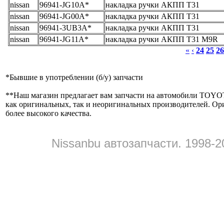
nissan
96941-JG10A*
накладка ручки АКПП T31
nissan
96941-JG00A*
накладка ручки АКПП T31
nissan
96941-3UB3A*
накладка ручки АКПП T31
nissan
96941-JG11A*
накладка ручки АКПП T31 M9R
«
‹
24
25
26
*
Бывшие в употреблении (б/y) запчасти
**
Наш магазин предлагает вам запчасти на автомобили
как оригинальных, так и неоригинальных производителей. Ор
более высокого качества.
Nissanbu автозапчасти. 1998-2