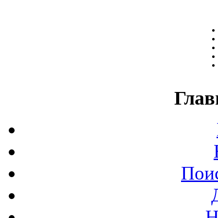
Глав
Поис
Н