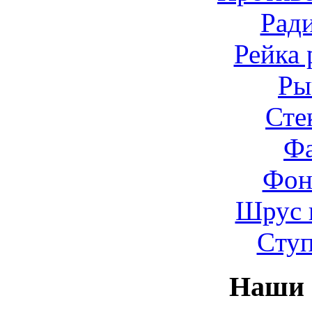
Рад
Рейка 
Ры
Сте
Ф
Фон
Шрус 
Cту
Наши 