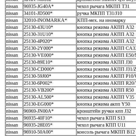
nissan
96935-JG40A*
чехол рычага МКПП T31
nissan
34101-JD500*
ручка МКПП T31/J10
nissan
32010-INOMARKA*
КПП-мех. на иномарку
nissan
25130-43U10*
кнопка режима АКПП A32
nissan
25130-31U10*
кнопка режима АКПП A32
nissan
25130-4P020*
кнопка режима АКПП A32
nissan
25130-2Y000*
кнопка режима АКПП CA3
nissan
25130-VE000*
кнопка режима АКПП E50
nissan
25130-89E10*
кнопка режима АКПП J30
nissan
25130-CD000*
кнопка режима АКПП J31/Z
nissan
25130-59J00*
кнопка режима АКПП P10
nissan
25130-6P002*
кнопка режима АКПП R20/
nissan
25130-VB200*
кнопка режима АКПП R50
nissan
25130-AL500*
кнопка режима АКПП V35
nissan
25130-EG000*
кнопка режима акпп Y50
nissan
96969-JN00A*
кронштейн ручки кпп J32
nissan
96935-40F10*
чехол рычага КПП S13
nissan
96935-28E05*
чехол рычага КПП U11
nissan
96910-50A00*
консоль рычага МКПП B12