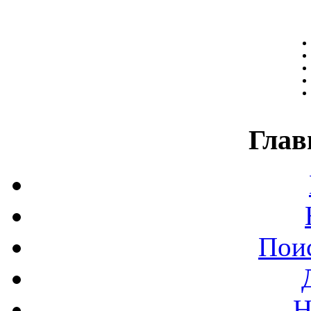
Глав
Поис
Н