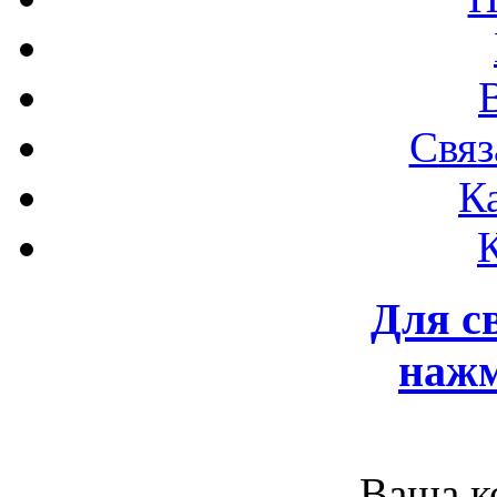
Связ
К
Для с
нажм
Ваша к