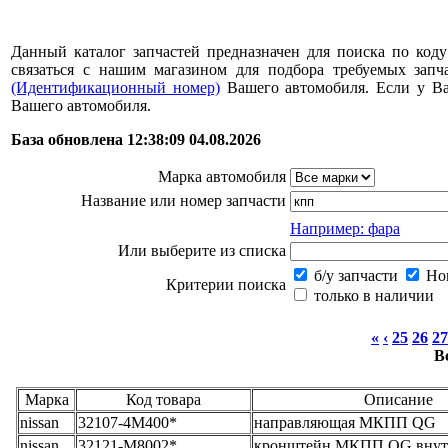
Данный каталог запчастей предназначен для поиска по коду
связаться с нашим магазином для подбора требуемых за
(Идентификационный номер)
Вашего автомобиля. Если у В
Вашего автомобиля.
База обновлена 12:38:09 04.08.2026
Марка автомобиля
Название или номер запчасти
Например: фара
Или выберите из списка
б/у запчасти
Нов
Критерии поиска
только в наличии
«
‹
25
26
27
В
Марка
Код товара
Описание
nissan
32107-4M400*
направляющая МКПП QG
nissan
32121-M8002*
кронштейн МКПП QG внут