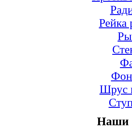
Рад
Рейка 
Ры
Сте
Ф
Фон
Шрус 
Cту
Наши 