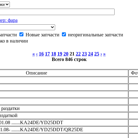
ер: фара
запчасти
Новые запчасти
неоригинальные запчасти
ко в наличии
«
‹
16
17
18
19
20
21
22
23
24
25
›
»
Всего 846 строк
Описание
Фо
 раздатки
аздаткой
1.08 .......KA24DE/YD25DDT
1.08- .......KA24DE/YD25DDT/QR25DE
1