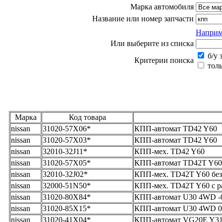
Марка автомобиля
Название или номер запчасти
Наприм
Или выберите из списка
б/у 
Критерии поиска
толь
Марка
Код товара
nissan
31020-57X06*
КПП-автомат TD42 Y60
nissan
31020-57X03*
КПП-автомат TD42 Y60
nissan
32010-32J11*
КПП-мех. TD42 Y60
nissan
31020-57X05*
КПП-автомат TD42T Y60
nissan
32010-32J02*
КПП-мех. TD42T Y60 без
nissan
32000-51N50*
КПП-мех. TD42T Y60 с р
nissan
31020-80X84*
КПП-автомат U30 4WD -0
nissan
31020-85X15*
КПП-автомат U30 4WD 0
nissan
31020-41X04*
КПП-автомат VG20E Y3