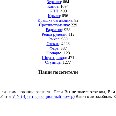
Зеркало
: 664
Капот
: 1094
КПП
: 490
Крыло
: 656
Крышка багажника
: 82
Противотуманка
: 229
Радиатор
: 958
Рейка рулевая
: 112
Рычаг
: 980
Стекло
: 4223
Фара
: 337
Фонарь
: 1123
Шрус привод
: 471
Cтупица
: 1277
Наши посетители
или наименованию запчасти. Если Вы не знаете этот код, Вам
добится
VIN (Идентификационный номер)
Вашего автомобиля. Е