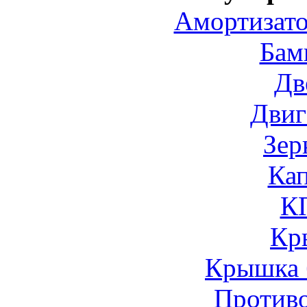
Амортизато
Бам
Дв
Двиг
Зер
Ка
К
Кр
Крышка 
Против