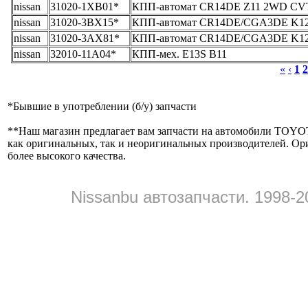
nissan
31020-1XB01*
КПП-автомат CR14DE Z11 2WD CV
nissan
31020-3BX15*
КПП-автомат CR14DE/CGA3DE K12
nissan
31020-3AX81*
КПП-автомат CR14DE/CGA3DE K12/
nissan
32010-11A04*
КПП-мех. E13S B11
«
‹
1
2
*
Бывшие в употреблении (б/y) запчасти
**
Наш магазин предлагает вам запчасти на автомобили
как оригинальных, так и неоригинальных производителей. Ор
более высокого качества.
Nissanbu автозапчасти. 1998-2