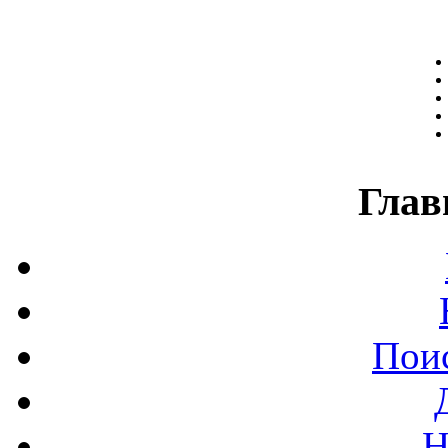
Глав
Поис
Н