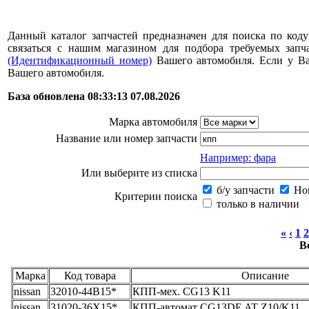
Данный каталог запчастей предназначен для поиска по коду
связаться с нашим магазином для подбора требуемых за
(Идентификационный номер)
Вашего автомобиля. Если у В
Вашего автомобиля.
База обновлена 08:33:13 07.08.2026
Марка автомобиля
Название или номер запчасти
Например: фара
Или выберите из списка
б/у запчасти
Нов
Критерии поиска
только в наличии
«
‹
1
2
В
Марка
Код товара
Описание
nissan
32010-44B15*
КПП-мех. CG13 K11
nissan
31020-36X15*
КПП-автомат CG13DE AT Z10/K11 ..