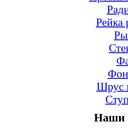
Рад
Рейка 
Ры
Сте
Ф
Фон
Шрус 
Cту
Наши 