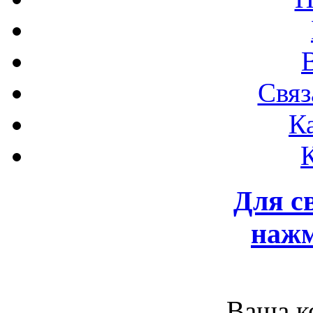
Связ
К
Для с
нажм
Ваша к