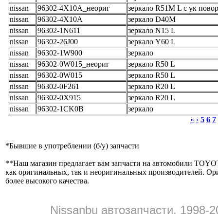
nissan
96302-4X10A_неориг
зеркало R51M L с ук пово
nissan
96302-4X10A
зеркало D40M
nissan
96302-1N611
зеркало N15 L
nissan
96302-26J00
зеркало Y60 L
nissan
96302-1W900
зеркало
nissan
96302-0W015_неориг
зеркало R50 L
nissan
96302-0W015
зеркало R50 L
nissan
96302-0F261
зеркало R20 L
nissan
96302-0X915
зеркало R20 L
nissan
96302-1CK0B
зеркало
«
‹
5
6
7
*
Бывшие в употреблении (б/y) запчасти
**
Наш магазин предлагает вам запчасти на автомобили
как оригинальных, так и неоригинальных производителей. Ор
более высокого качества.
Nissanbu автозапчасти. 1998-2