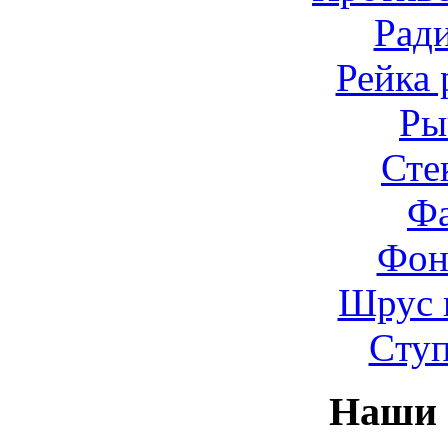
Рад
Рейка 
Ры
Сте
Ф
Фон
Шрус 
Cту
Наши 