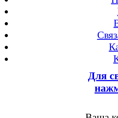
Связ
К
Для с
нажм
Ваша к