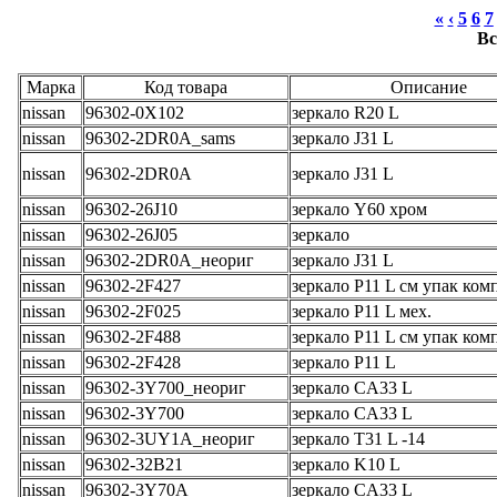
«
‹
5
6
7
Вс
Марка
Код товара
Описание
nissan
96302-0X102
зеркало R20 L
nissan
96302-2DR0A_sams
зеркало J31 L
nissan
96302-2DR0A
зеркало J31 L
nissan
96302-26J10
зеркало Y60 хром
nissan
96302-26J05
зеркало
nissan
96302-2DR0A_неориг
зеркало J31 L
nissan
96302-2F427
зеркало P11 L см упак ком
nissan
96302-2F025
зеркало P11 L мех.
nissan
96302-2F488
зеркало P11 L см упак ком
nissan
96302-2F428
зеркало P11 L
nissan
96302-3Y700_неориг
зеркало CA33 L
nissan
96302-3Y700
зеркало CA33 L
nissan
96302-3UY1A_неориг
зеркало T31 L -14
nissan
96302-32B21
зеркало K10 L
nissan
96302-3Y70A
зеркало CA33 L