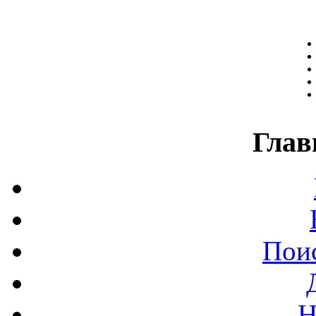
Глав
Поис
Н