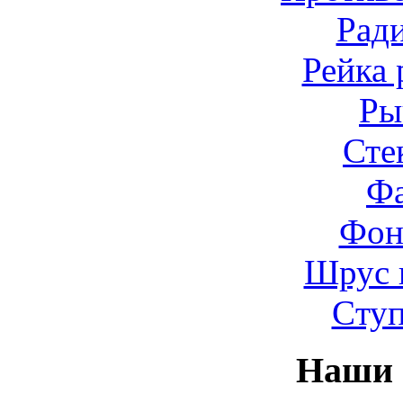
Рад
Рейка 
Ры
Сте
Ф
Фон
Шрус 
Cту
Наши 