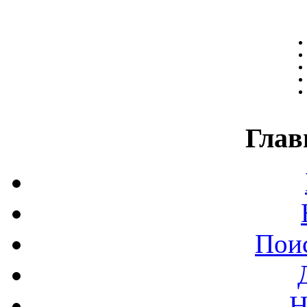
Глав
Поис
Н