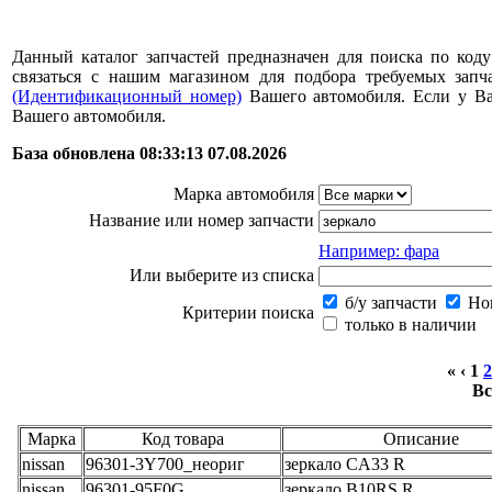
Данный каталог запчастей предназначен для поиска по коду
связаться с нашим магазином для подбора требуемых за
(Идентификационный номер)
Вашего автомобиля. Если у В
Вашего автомобиля.
База обновлена 08:33:13 07.08.2026
Марка автомобиля
Название или номер запчасти
Например: фара
Или выберите из списка
б/у запчасти
Нов
Критерии поиска
только в наличии
« ‹
1
2
Вс
Марка
Код товара
Описание
nissan
96301-3Y700_неориг
зеркало CA33 R
nissan
96301-95F0G
зеркало B10RS R