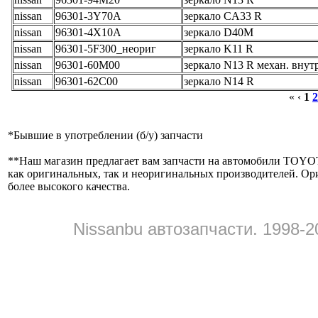
nissan
96301-3Y70A
зеркало CA33 R
nissan
96301-4X10A
зеркало D40M
nissan
96301-5F300_неориг
зеркало K11 R
nissan
96301-60M00
зеркало N13 R механ. внутр
nissan
96301-62C00
зеркало N14 R
« ‹
1
2
*
Бывшие в употреблении (б/y) запчасти
**
Наш магазин предлагает вам запчасти на автомобили
как оригинальных, так и неоригинальных производителей. Ор
более высокого качества.
Nissanbu автозапчасти. 1998-2