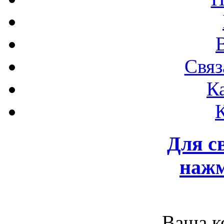
Связ
К
Для с
нажм
Ваша к