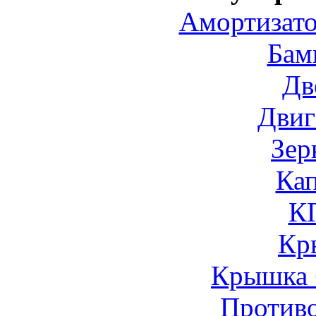
Амортизато
Бам
Дв
Двиг
Зер
Ка
К
Кр
Крышка 
Против