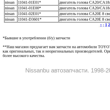
nissan
11041-01E01*
двигатель голова CA20/CA18
nissan
11041-01E00*
двигатель голова CA20/CA18
nissan
11041-02E01*
двигатель голова CA20E 8 св
nissan
11041-D3601*
двигатель голова CA20E 8 св
«
‹
1
2
*
Бывшие в употреблении (б/y) запчасти
**
Наш магазин предлагает вам запчасти на автомобили
как оригинальных, так и неоригинальных производителей. Ор
более высокого качества.
Nissanbu автозапчасти. 1998-2