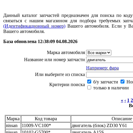
Данный каталог запчастей предназначен для поиска по коду
связаться с нашим магазином для подбора требуемых за
(Идентификационный номер)
Вашего автомобиля. Если у В
Вашего автомобиля.
База обновлена 12:38:09 04.08.2026
Марка автомобиля
Название или номер запчасти
Например: фара
Или выберите из списка
б/у запчасти
Нов
Критерии поиска
только в наличии
«
‹
1
2
В
Марка
Код товара
Описание
nissan
11009-VC100*
двигатель (блок) ZD30 Y61
nissan
10102-G5700*
двигатель A15S