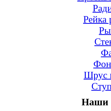
Рад
Рейка 
Ры
Сте
Ф
Фон
Шрус 
Cту
Наши 