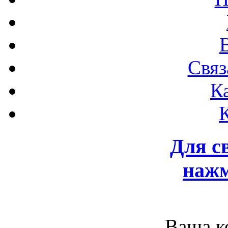
Связ
К
Для с
нажм
Ваша к