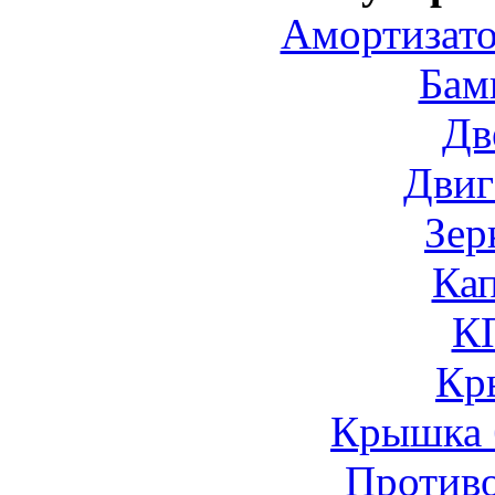
Амортизато
Бам
Дв
Двиг
Зер
Ка
К
Кр
Крышка 
Против