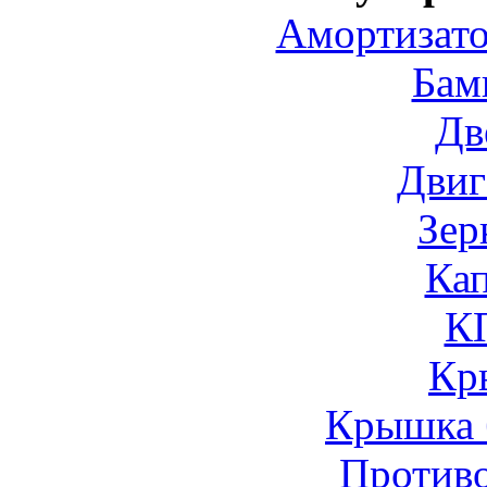
Амортизато
Бам
Дв
Двиг
Зер
Ка
К
Кр
Крышка 
Против