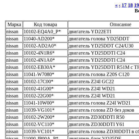
«
‹
17
18
19
В
Марка
Код товара
Описание
nissan
10102-EQ4A0_Р*
двигатель YD22ETI
nissan
11040-AD200*
двигатель голова YD25DDT
nissan
10102-AD2A0*
двигатель YD25DDT C24/U30
nissan
10102-4N1R6*
двигатель YD25DDTI C24
nissan
10102-4N1A0*
двигатель YD25DDTI C24
nissan
10102-EB30A*
двигатель YD25DDTI R51M с 
nissan
11041-W7080*
двигатель голова Z20S C120
nissan
10102-17C00*
двигатель Z24I GC22
nissan
10102-41G00*
двигатель Z24I WD21
nissan
10102-22G00*
двигатель Z24I WD21
nissan
11041-10W00*
двигатель голова Z24I WD21
nissan
11039-VG101*
двигатель голова ZD без доков
nissan
10102-2W200*
двигатель ZD30DDTI R50
nissan
10102-VC110*
двигатель ZD30DDTI Y61
nissan
11039-VC101*
двигатель голова ZD30DDTI в сбо
nissan
11000-JP00A_Р*
двигатель блок VQ35DE