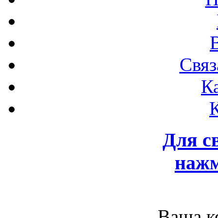
Связ
К
Для с
нажм
Ваша к