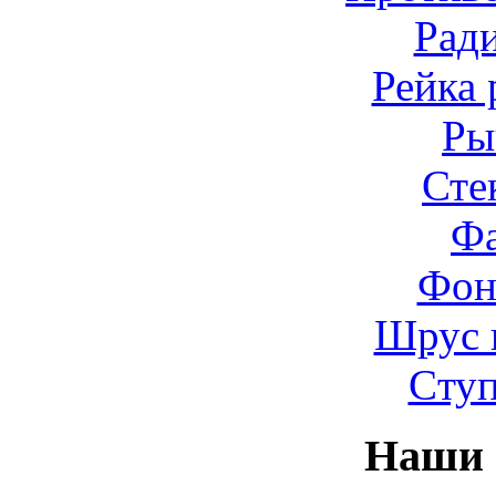
Рад
Рейка 
Ры
Сте
Ф
Фон
Шрус 
Cту
Наши 