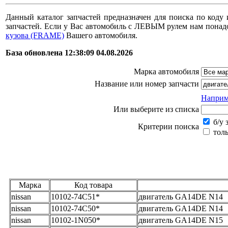
Данный каталог запчастей предназначен для поиска по коду 
запчастей. Если у Вас автомобиль с ЛЕВЫМ рулем нам пона
кузова (FRAME)
Вашего автомобиля.
База обновлена 12:38:09 04.08.2026
Марка автомобиля
Название или номер запчасти
Наприм
Или выберите из списка
б/у 
Критерии поиска
толь
Марка
Код товара
nissan
10102-74C51*
двигатель GA14DE N14
nissan
10102-74C50*
двигатель GA14DE N14
nissan
10102-1N050*
двигатель GA14DE N15