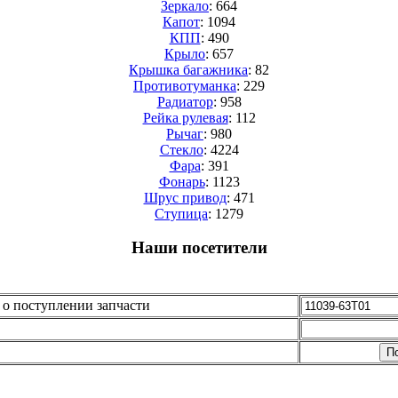
Зеркало
: 664
Капот
: 1094
КПП
: 490
Крыло
: 657
Крышка багажника
: 82
Противотуманка
: 229
Радиатор
: 958
Рейка рулевая
: 112
Рычаг
: 980
Стекло
: 4224
Фара
: 391
Фонарь
: 1123
Шрус привод
: 471
Cтупица
: 1279
Наши посетители
о поступлении запчасти