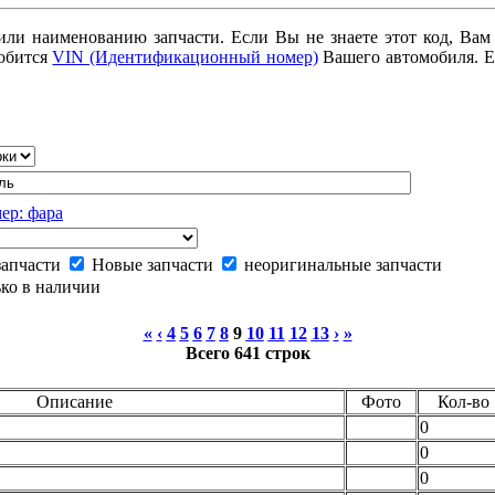
или наименованию запчасти. Если Вы не знаете этот код, Вам
добится
VIN (Идентификационный номер)
Вашего автомобиля. Е
ер: фара
запчасти
Новые запчасти
неоригинальные запчасти
ко в наличии
«
‹
4
5
6
7
8
9
10
11
12
13
›
»
Всего 641 строк
Описание
Фото
Кол-во
0
0
0