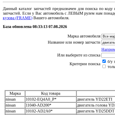
Данный каталог запчастей предназначен для поиска по коду 
запчастей. Если у Вас автомобиль с ЛЕВЫМ рулем нам пона
кузова (FRAME)
Вашего автомобиля.
База обновлена 08:33:13 07.08.2026
Марка автомобиля
Название или номер запчасти
Наприм
Или выберите из списка
б/у 
Критерии поиска
толь
Марка
Код товара
nissan
10102-EQ4A0_Р*
двигатель YD22ETI
nissan
11040-AD200*
двигатель голова Y
nissan
10102-AD2A0*
двигатель YD25DDT