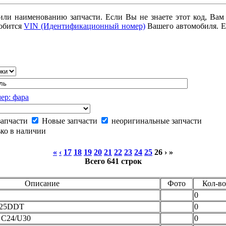
или наименованию запчасти. Если Вы не знаете этот код, Вам
добится
VIN (Идентификационный номер)
Вашего автомобиля. Е
ер: фара
запчасти
Новые запчасти
неоригинальные запчасти
ко в наличии
«
‹
17
18
19
20
21
22
23
24
25
26
› »
Всего 641 строк
Описание
Фото
Кол-во
0
D25DDT
0
 C24/U30
0