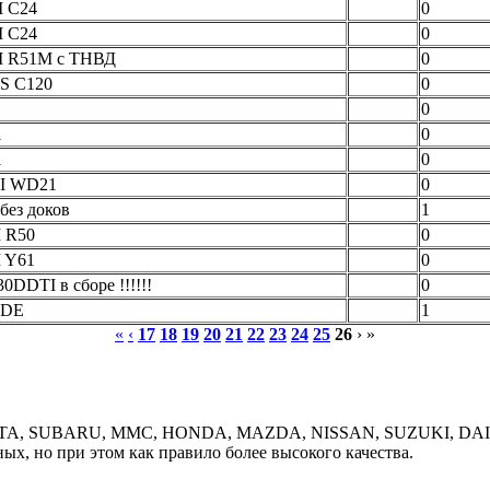
I C24
0
I C24
0
I R51M с ТНВД
0
0S C120
0
0
1
0
1
0
4I WD21
0
без доков
1
 R50
0
 Y61
0
0DDTI в сборе !!!!!!
0
5DE
1
«
‹
17
18
19
20
21
22
23
24
25
26
› »
OYOTA, SUBARU, MMC, HONDA, MAZDA, NISSAN, SUZUKI, DAIH
х, но при этом как правило более высокого качества.