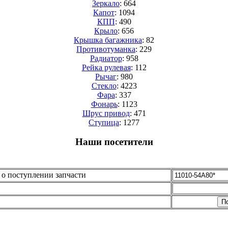
Зеркало
: 664
Капот
: 1094
КПП
: 490
Крыло
: 656
Крышка багажника
: 82
Противотуманка
: 229
Радиатор
: 958
Рейка рулевая
: 112
Рычаг
: 980
Стекло
: 4223
Фара
: 337
Фонарь
: 1123
Шрус привод
: 471
Cтупица
: 1277
Наши посетители
о поступлении запчасти