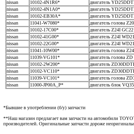
nissan
10102-4N1R6*
двигатель YD25DDT
nissan
10102-4N1A0*
двигатель YD25DDT
nissan
10102-EB30A*
двигатель YD25DDT
nissan
11041-W7080*
двигатель голова Z2
nissan
10102-17C00*
двигатель Z24I GC22
nissan
10102-41G00*
двигатель Z24I WD2
nissan
10102-22G00*
двигатель Z24I WD2
nissan
11041-10W00*
двигатель голова Z2
nissan
11039-VG101*
двигатель голова ZD 
nissan
10102-2W200*
двигатель ZD30DDTI
nissan
10102-VC110*
двигатель ZD30DDTI
nissan
11039-VC101*
двигатель голова ZD3
nissan
11000-JP00A_Р*
двигатель блок VQ3
*
Бывшие в употреблении (б/y) запчасти
**
Наш магазин предлагает вам запчасти на автомобили T
производителей. Оригинальные запчасти дороже неоригинальны