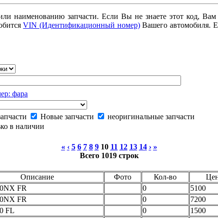
или наименованию запчасти. Если Вы не знаете этот код, Вам
добится
VIN (Идентификационный номер)
Вашего автомобиля. Е
ер: фара
запчасти
Новые запчасти
неоригинальные запчасти
ко в наличии
«
‹
5
6
7
8
9
10
11
12
13
14
›
»
Всего 1019 строк
Описание
Фото
Кол-во
Цен
00NX FR
0
5100
00NX FR
0
7200
60 FL
0
1500