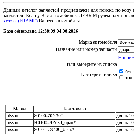
Данный каталог запчастей предназначен для поиска по коду 
запчастей. Если у Вас автомобиль с ЛЕВЫМ рулем нам пона
кузова (FRAME)
Вашего автомобиля.
База обновлена 12:38:09 04.08.2026
Марка автомобиля
Название или номер запчасти
Наприм
Или выберите из списка
б/у 
Критерии поиска
толь
Марка
Код товара
nissan
80100-70Y30*
дверь 1
nissan
H0100-70Y30_брак*
дверь 1
nissan
80101-C9400_брак*
дверь 1