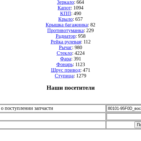
Зеркало
: 664
Капот
: 1094
КПП
: 490
Крыло
: 657
Крышка багажника
: 82
Противотуманка
: 229
Радиатор
: 958
Рейка рулевая
: 112
Рычаг
: 980
Стекло
: 4224
Фара
: 391
Фонарь
: 1123
Шрус привод
: 471
Cтупица
: 1279
Наши посетители
о поступлении запчасти