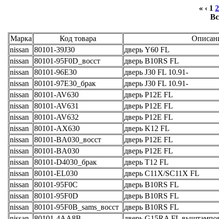
« ‹
1
2
Вс
Марка
Код товара
Описан
nissan
80101-39J30
дверь Y60 FL
nissan
80101-95F0D_восст
дверь B10RS FL
nissan
80101-96E30
дверь J30 FL 10.91-
nissan
80101-97E30_брак
дверь J30 FL 10.91-
nissan
80101-AV630
дверь P12E FL
nissan
80101-AV631
дверь P12E FL
nissan
80101-AV632
дверь P12E FL
nissan
80101-AX630
дверь K12 FL
nissan
80101-BA030_восст
дверь P12E FL
nissan
80101-BA030
дверь P12E FL
nissan
80101-D4030_брак
дверь T12 FL
nissan
80101-EL030
дверь C11X/SC11X FL
nissan
80101-95F0C
дверь B10RS FL
nissan
80101-95F0D
дверь B10RS FL
nissan
80101-95F0B_sams_восст
дверь B10RS FL
nissan
80101-4AA8B
дверь G15RA FL выштампов