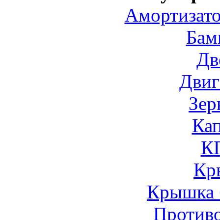
Амортизато
Бам
Дв
Двиг
Зер
Ка
К
Кр
Крышка 
Против