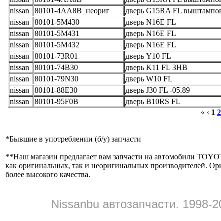
nissan
80101-4AA8B_неориг
дверь G15RA FL выштампов
nissan
80101-5M430
дверь N16E FL
nissan
80101-5M431
дверь N16E FL
nissan
80101-5M432
дверь N16E FL
nissan
80101-73R01
дверь Y10 FL
nissan
80101-74B30
дверь K11 FL 3HB
nissan
80101-79N30
дверь W10 FL
nissan
80101-88E30
дверь J30 FL -05.89
nissan
80101-95F0B
дверь B10RS FL
« ‹
1
2
*
Бывшие в употреблении (б/y) запчасти
**
Наш магазин предлагает вам запчасти на автомобили
как оригинальных, так и неоригинальных производителей. Ор
более высокого качества.
Nissanbu автозапчасти. 1998-2