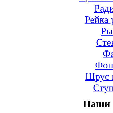
Рад
Рейка 
Ры
Сте
Ф
Фон
Шрус 
Cту
Наши 