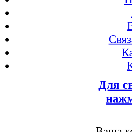
Связ
К
Для с
нажм
Ваша к