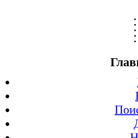
Глав
Поис
Н