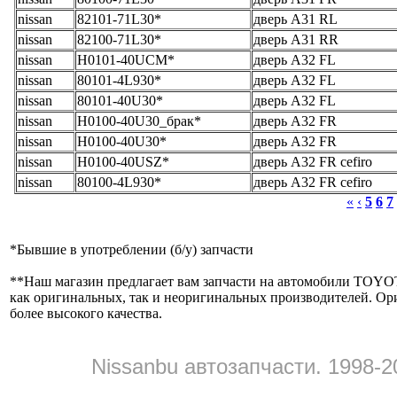
nissan
82101-71L30*
дверь A31 RL
nissan
82100-71L30*
дверь A31 RR
nissan
H0101-40UCM*
дверь A32 FL
nissan
80101-4L930*
дверь A32 FL
nissan
80101-40U30*
дверь A32 FL
nissan
H0100-40U30_брак*
дверь A32 FR
nissan
H0100-40U30*
дверь A32 FR
nissan
H0100-40USZ*
дверь A32 FR cefiro
nissan
80100-4L930*
дверь A32 FR cefiro
«
‹
5
6
7
*
Бывшие в употреблении (б/y) запчасти
**
Наш магазин предлагает вам запчасти на автомобили
как оригинальных, так и неоригинальных производителей. Ор
более высокого качества.
Nissanbu автозапчасти. 1998-2