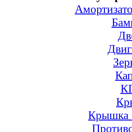
Амортизато
Бам
Дв
Двиг
Зер
Ка
К
Кр
Крышка 
Против