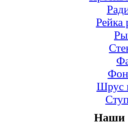
Рад
Рейка 
Ры
Сте
Ф
Фон
Шрус 
Cту
Наши 