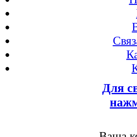
Связ
К
Для с
нажм
Ваша к