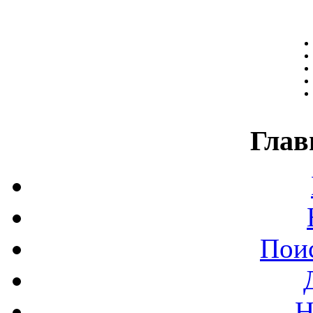
Глав
Поис
Н