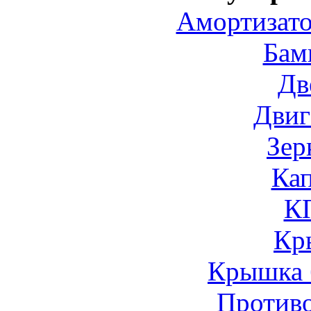
Амортизато
Бам
Дв
Двиг
Зер
Ка
К
Кр
Крышка 
Против