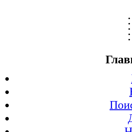
Глав
Поис
Н