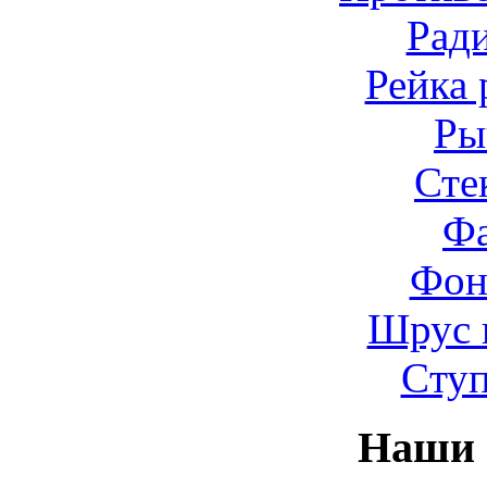
Рад
Рейка 
Ры
Сте
Ф
Фон
Шрус 
Cту
Наши 