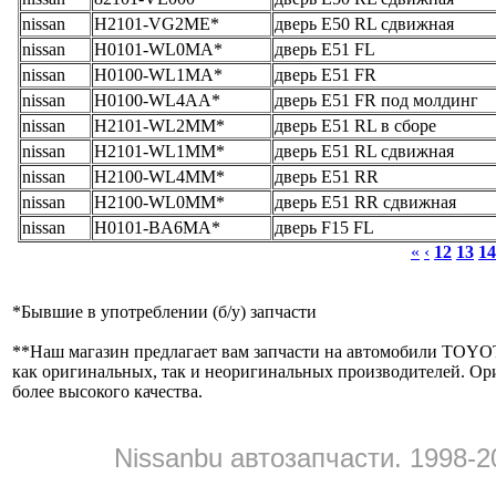
nissan
H2101-VG2ME*
дверь E50 RL сдвижная
nissan
H0101-WL0MA*
дверь E51 FL
nissan
H0100-WL1MA*
дверь E51 FR
nissan
H0100-WL4AA*
дверь E51 FR под молдинг
nissan
H2101-WL2MM*
дверь E51 RL в сборе
nissan
H2101-WL1MM*
дверь E51 RL сдвижная
nissan
H2100-WL4MM*
дверь E51 RR
nissan
H2100-WL0MM*
дверь E51 RR сдвижная
nissan
H0101-BA6MA*
дверь F15 FL
«
‹
12
13
14
*
Бывшие в употреблении (б/y) запчасти
**
Наш магазин предлагает вам запчасти на автомобили
как оригинальных, так и неоригинальных производителей. Ор
более высокого качества.
Nissanbu автозапчасти. 1998-2