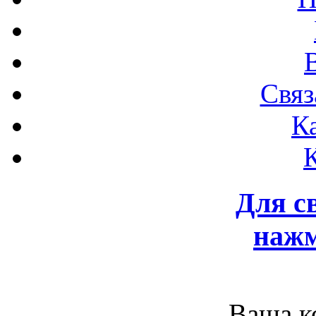
Связ
К
Для с
нажм
Ваша к