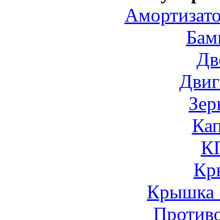
Амортизато
Бам
Дв
Двиг
Зер
Ка
К
Кр
Крышка 
Против