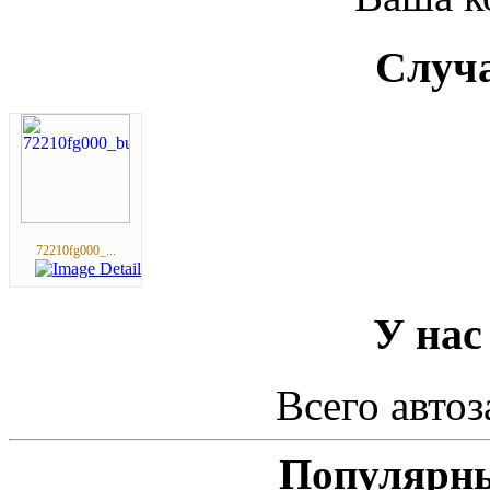
Случа
72210fg000_...
У нас
Всего автоз
Популярны