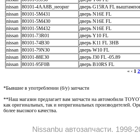
nissan
80101-4AA8B_неориг
дверь G15RA FL выштампов
nissan
80101-5M431
дверь N16E FL
nissan
80101-5M430
дверь N16E FL
nissan
80101-5M432
дверь N16E FL
nissan
80101-73R01
дверь Y10 FL
nissan
80101-74B30
дверь K11 FL 3HB
nissan
80101-79N30
дверь W10 FL
nissan
80101-88E30
дверь J30 FL -05.89
nissan
80101-95F0B
дверь B10RS FL
« ‹
1
2
*
Бывшие в употреблении (б/y) запчасти
**
Наш магазин предлагает вам запчасти на автомобили
как оригинальных, так и неоригинальных производителей. Ор
более высокого качества.
Nissanbu автозапчасти. 1998-2