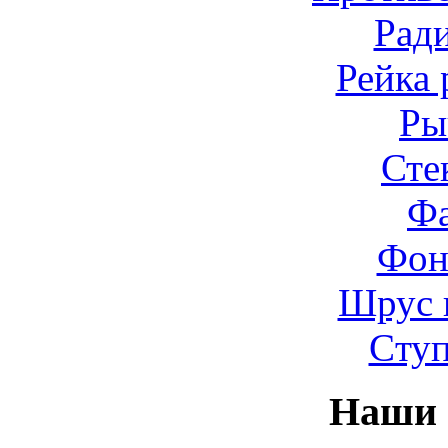
Рад
Рейка 
Ры
Сте
Ф
Фон
Шрус 
Cту
Наши 