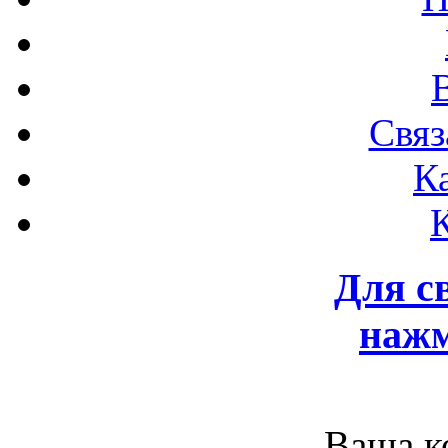
Связ
К
Для с
нажм
Ваша к