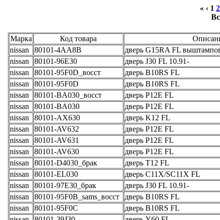
« ‹
1
2
Вс
Марка
Код товара
Описан
nissan
80101-4AA8B
дверь G15RA FL выштампов
nissan
80101-96E30
дверь J30 FL 10.91-
nissan
80101-95F0D_восст
дверь B10RS FL
nissan
80101-95F0D
дверь B10RS FL
nissan
80101-BA030_восст
дверь P12E FL
nissan
80101-BA030
дверь P12E FL
nissan
80101-AX630
дверь K12 FL
nissan
80101-AV632
дверь P12E FL
nissan
80101-AV631
дверь P12E FL
nissan
80101-AV630
дверь P12E FL
nissan
80101-D4030_брак
дверь T12 FL
nissan
80101-EL030
дверь C11X/SC11X FL
nissan
80101-97E30_брак
дверь J30 FL 10.91-
nissan
80101-95F0B_sams_восст
дверь B10RS FL
nissan
80101-95F0C
дверь B10RS FL
nissan
80101-39J30
дверь Y60 FL