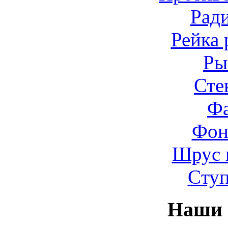
Рад
Рейка 
Ры
Сте
Ф
Фон
Шрус 
Cту
Наши 