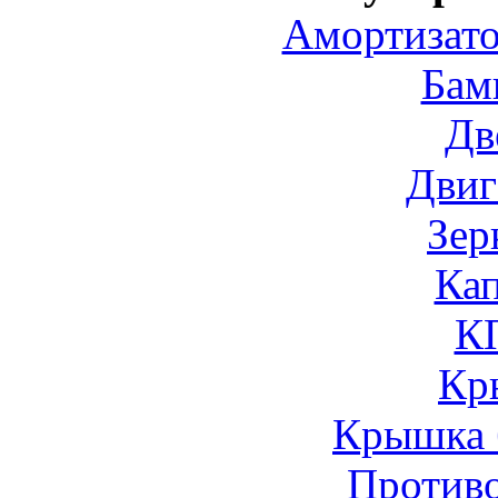
Амортизато
Бам
Дв
Двиг
Зер
Ка
К
Кр
Крышка 
Против