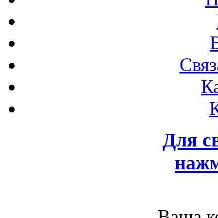
Связ
К
Для с
нажм
Ваша к