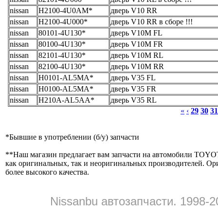
nissan
H2100-4U0AM*
дверь V10 RR
nissan
H2100-4U000*
дверь V10 RR в сборе !!!
nissan
80101-4U130*
дверь V10M FL
nissan
80100-4U130*
дверь V10M FR
nissan
82101-4U130*
дверь V10M RL
nissan
82100-4U130*
дверь V10M RR
nissan
H0101-AL5MA*
дверь V35 FL
nissan
H0100-AL5MA*
дверь V35 FR
nissan
H210A-AL5AA*
дверь V35 RL
«
‹
29
30
31
*
Бывшие в употреблении (б/y) запчасти
**
Наш магазин предлагает вам запчасти на автомобили
как оригинальных, так и неоригинальных производителей. Ор
более высокого качества.
Nissanbu автозапчасти. 1998-2