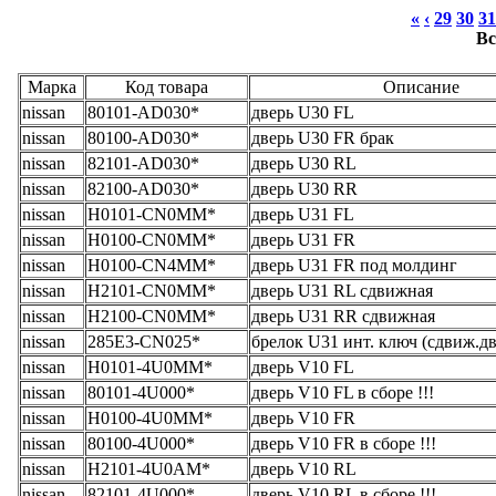
«
‹
29
30
31
Вс
Марка
Код товара
Описание
nissan
80101-AD030*
дверь U30 FL
nissan
80100-AD030*
дверь U30 FR брак
nissan
82101-AD030*
дверь U30 RL
nissan
82100-AD030*
дверь U30 RR
nissan
H0101-CN0MM*
дверь U31 FL
nissan
H0100-CN0MM*
дверь U31 FR
nissan
H0100-CN4MM*
дверь U31 FR под молдинг
nissan
H2101-CN0MM*
дверь U31 RL сдвижная
nissan
H2100-CN0MM*
дверь U31 RR сдвижная
nissan
285E3-CN025*
брелок U31 инт. ключ (сдвиж.дв
nissan
H0101-4U0MM*
дверь V10 FL
nissan
80101-4U000*
дверь V10 FL в сборе !!!
nissan
H0100-4U0MM*
дверь V10 FR
nissan
80100-4U000*
дверь V10 FR в сборе !!!
nissan
H2101-4U0AM*
дверь V10 RL
nissan
82101-4U000*
дверь V10 RL в сборе !!!