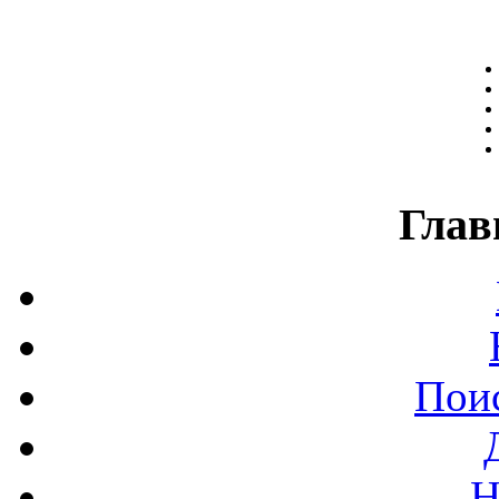
Глав
Поис
Н