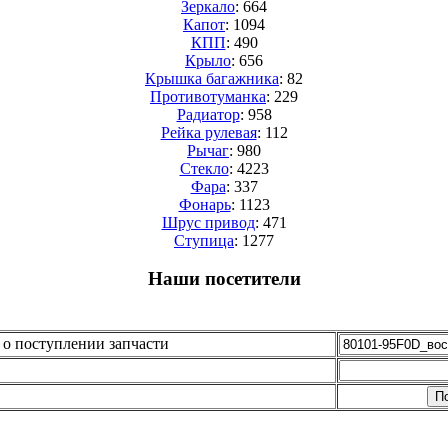
Зеркало
: 664
Капот
: 1094
КПП
: 490
Крыло
: 656
Крышка багажника
: 82
Противотуманка
: 229
Радиатор
: 958
Рейка рулевая
: 112
Рычаг
: 980
Стекло
: 4223
Фара
: 337
Фонарь
: 1123
Шрус привод
: 471
Cтупица
: 1277
Наши посетители
о поступлении запчасти