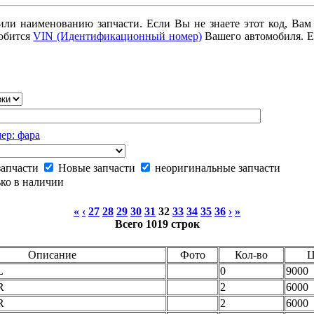
или наименованию запчасти. Если Вы не знаете этот код, Вам
добится
VIN (Идентификационный номер)
Вашего автомобиля. Е
ер: фара
запчасти
Новые запчасти
неоригинальные запчасти
ко в наличии
«
‹
27
28
29
30
31
32
33
34
35
36
›
»
Всего 1019 строк
Описание
Фото
Кол-во
Ц
L
0
9000
R
2
6000
R
2
6000