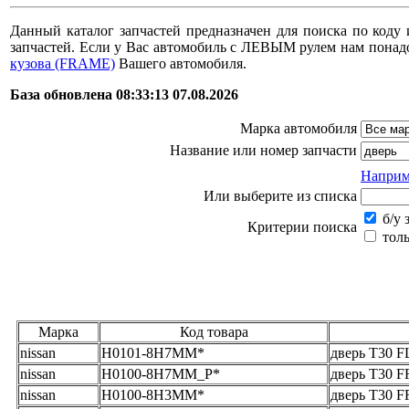
Данный каталог запчастей предназначен для поиска по коду 
запчастей. Если у Вас автомобиль с ЛЕВЫМ рулем нам пона
кузова (FRAME)
Вашего автомобиля.
База обновлена 08:33:13 07.08.2026
Марка автомобиля
Название или номер запчасти
Наприм
Или выберите из списка
б/у 
Критерии поиска
толь
Марка
Код товара
nissan
H0101-8H7MM*
дверь T30 F
nissan
H0100-8H7MM_Р*
дверь T30 F
nissan
H0100-8H3MM*
дверь T30 F