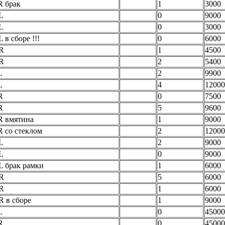
R брак
1
3000
L
0
9000
L
0
3000
 в сборе !!!
0
6000
RR
1
4500
RR
2
5400
L
2
9900
L
4
12000
R
0
7500
R
5
9600
R вмятина
1
9000
R со стеклом
2
12000
L
2
9000
L
0
9000
L брак рамки
1
6000
RR
5
6000
RR
1
6000
R в сборе
1
9000
L
0
45000
R
0
45000