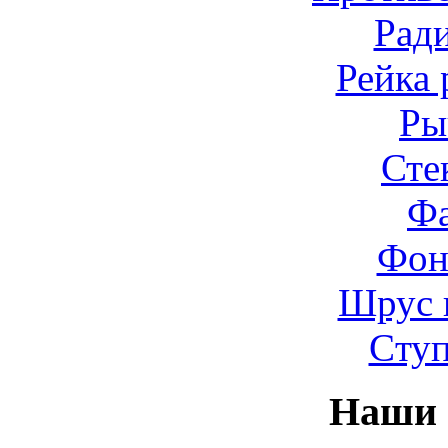
Рад
Рейка 
Ры
Сте
Ф
Фон
Шрус 
Cту
Наши 