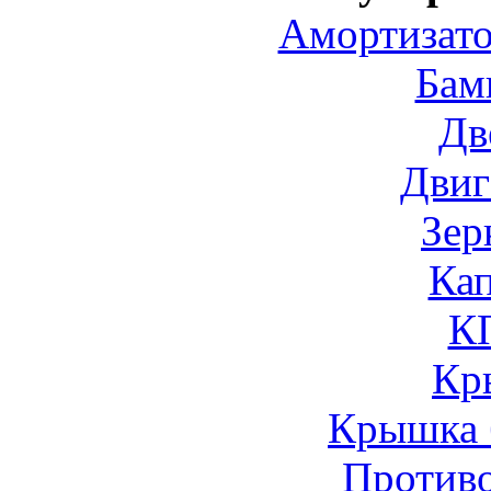
Амортизато
Бам
Дв
Двиг
Зер
Ка
К
Кр
Крышка 
Против