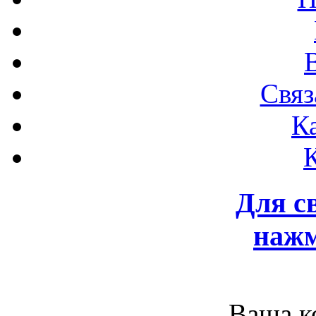
Связ
К
Для с
нажм
Ваша к