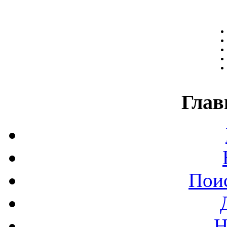
Глав
Поис
Н