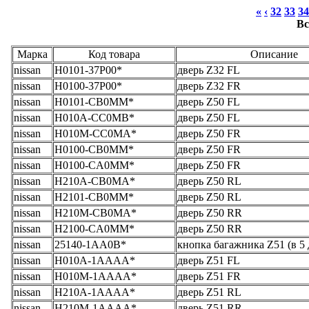
«
‹
32
33
34
Вс
Марка
Код товара
Описание
nissan
H0101-37P00*
дверь Z32 FL
nissan
H0100-37P00*
дверь Z32 FR
nissan
H0101-CB0MM*
дверь Z50 FL
nissan
H010A-CC0MB*
дверь Z50 FL
nissan
H010M-CC0MA*
дверь Z50 FR
nissan
H0100-CB0MM*
дверь Z50 FR
nissan
H0100-CA0MM*
дверь Z50 FR
nissan
H210A-CB0MA*
дверь Z50 RL
nissan
H2101-CB0MM*
дверь Z50 RL
nissan
H210M-CB0MA*
дверь Z50 RR
nissan
H2100-CA0MM*
дверь Z50 RR
nissan
25140-1AA0B*
кнопка багажника Z51 (в 5 
nissan
H010A-1AAAA*
дверь Z51 FL
nissan
H010M-1AAAA*
дверь Z51 FR
nissan
H210A-1AAAA*
дверь Z51 RL
nissan
H210M-1AAAA*
дверь Z51 RR