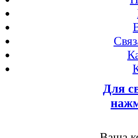
Связ
К
Для с
нажм
Ваша к