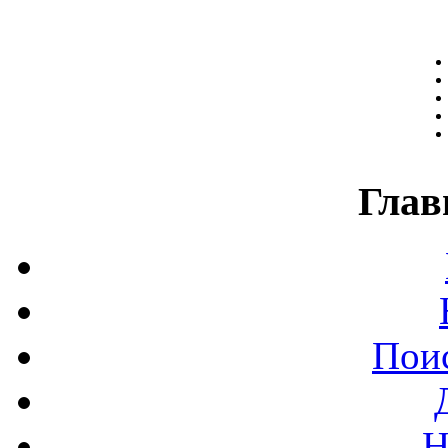
Глав
Поис
Н