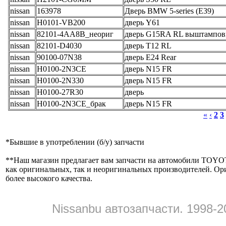
nissan
163978
Дверь BMW 5-series (E39)
nissan
H0101-VB200
дверь Y61
nissan
82101-4AA8B_неориг
дверь G15RA RL выштампов
nissan
82101-D4030
дверь T12 RL
nissan
90100-07N38
дверь E24 Rear
nissan
H0100-2N3CE
дверь N15 FR
nissan
H0100-2N330
дверь N15 FR
nissan
H0100-27R30
дверь
nissan
H0100-2N3CE_брак
дверь N15 FR
«
‹
2
3
*
Бывшие в употреблении (б/y) запчасти
**
Наш магазин предлагает вам запчасти на автомобили
как оригинальных, так и неоригинальных производителей. Ор
более высокого качества.
Nissanbu автозапчасти. 1998-2