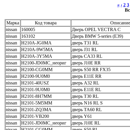
«
‹
2
3
Вс
Марка
Код товара
Описани
nissan
160005
Дверь OPEL VECTRA C
nissan
163102
Дверь BMW 5-series (E39)
nissan
H210A-JG0MA
дверь T31 RL
nissan
H210A-9W5MA
дверь J31 RL
nissan
H210A-3Y5MA
дверь CA33 RL
nissan
H2100-JD0MC_неориг
дверь J10E RR
nissan
H2100-CG0MM
дверь S50 RR FX35
nissan
H2100-9U0M0
дверь E11E RR
nissan
H2101-40USZ
дверь A32 RL
nissan
H2101-9U0M0
дверь E11E RL
nissan
H2101-8H7MM
дверь T30 RL
nissan
H2101-5M5MM
дверь N16 RL S
nissan
H2101-ZQ3MA
дверь TA60 RL
nissan
H2101-VB200
дверь Y61
nissan
H2101-JD0MC_неориг
дверь J10E RL
nissan
H2101-CG0MM
дверь S50 RL