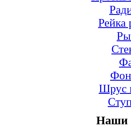
Рад
Рейка 
Ры
Сте
Ф
Фон
Шрус 
Cту
Наши 