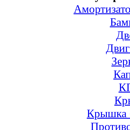
Амортизато
Бам
Дв
Двиг
Зер
Ка
К
Кр
Крышка 
Против