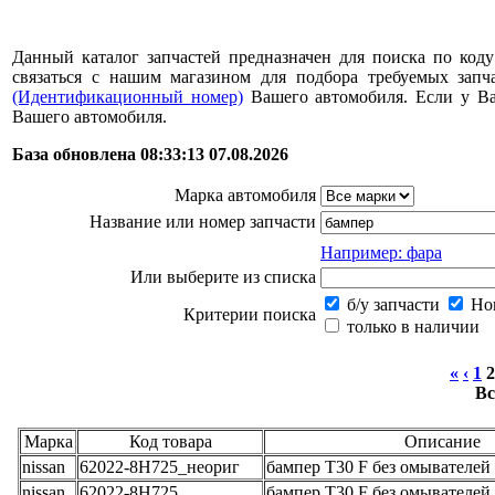
Данный каталог запчастей предназначен для поиска по коду
связаться с нашим магазином для подбора требуемых за
(Идентификационный номер)
Вашего автомобиля. Если у В
Вашего автомобиля.
База обновлена 08:33:13 07.08.2026
Марка автомобиля
Название или номер запчасти
Например: фара
Или выберите из списка
б/у запчасти
Нов
Критерии поиска
только в наличии
«
‹
1
2
Вс
Марка
Код товара
Описание
nissan
62022-8H725_неориг
бампер T30 F без омывателей
nissan
62022-8H725
бампер T30 F без омывателей