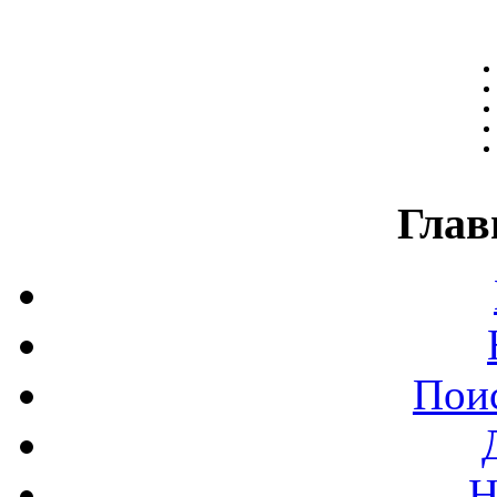
Глав
Поис
Н