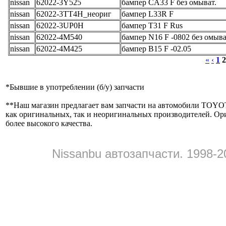
nissan
62022-3Y525
бампер CA33 F без омыват.
nissan
62022-3TT4H_неориг
бампер L33R F
nissan
62022-3UP0H
бампер T31 F Rus
nissan
62022-4M540
бампер N16 F -0802 без омыв
nissan
62022-4M425
бампер B15 F -02.05
«
‹
1
2
*
Бывшие в употреблении (б/y) запчасти
**
Наш магазин предлагает вам запчасти на автомобили
как оригинальных, так и неоригинальных производителей. Ор
более высокого качества.
Nissanbu автозапчасти. 1998-2