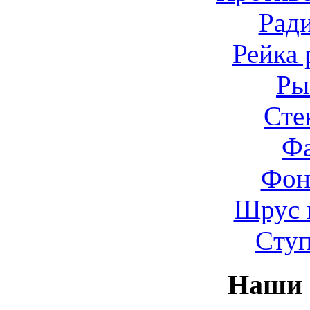
Рад
Рейка 
Ры
Сте
Ф
Фон
Шрус 
Cту
Наши 