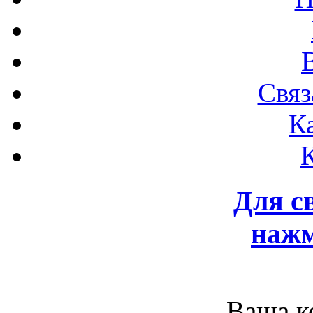
Связ
К
Для с
нажм
Ваша к