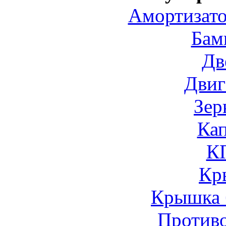
Амортизато
Бам
Дв
Двиг
Зер
Ка
К
Кр
Крышка 
Против