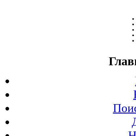
Глав
Поис
Н