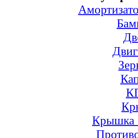
Амортизато
Бам
Дв
Двиг
Зер
Ка
К
Кр
Крышка 
Против