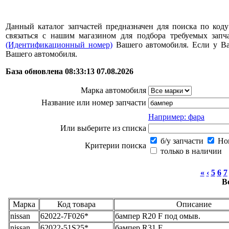
Данный каталог запчастей предназначен для поиска по коду
связаться с нашим магазином для подбора требуемых за
(Идентификационный номер)
Вашего автомобиля. Если у В
Вашего автомобиля.
База обновлена 08:33:13 07.08.2026
Марка автомобиля
Название или номер запчасти
Например: фара
Или выберите из списка
б/у запчасти
Нов
Критерии поиска
только в наличии
«
‹
5
6
7
В
Марка
Код товара
Описание
nissan
62022-7F026*
бампер R20 F под омыв.
nissan
62022-51S25*
бампер R31 F