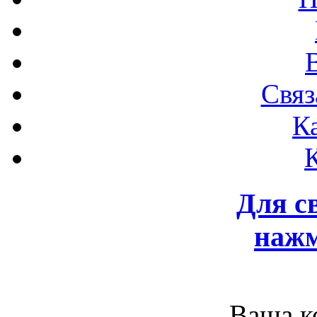
Связ
К
Для с
нажм
Ваша к