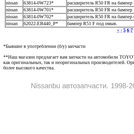
nissan
63814-0W723*
расширитель R50 FR на бампер
nissan
63814-0W701*
расширитель R50 FR на бампер
nissan
63814-0W702*
расширитель R50 FR на бампер 
nissan
62022-EB440_Р*
бампер R51 F под омыв.
«
‹
5
6
7
*
Бывшие в употреблении (б/y) запчасти
**
Наш магазин предлагает вам запчасти на автомобили
как оригинальных, так и неоригинальных производителей. Ор
более высокого качества.
Nissanbu автозапчасти. 1998-2