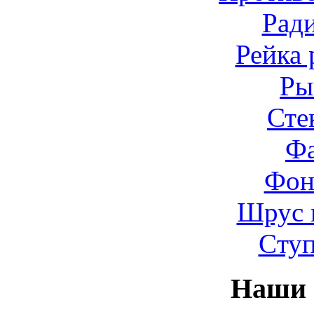
Рад
Рейка 
Ры
Сте
Ф
Фон
Шрус 
Cту
Наши 