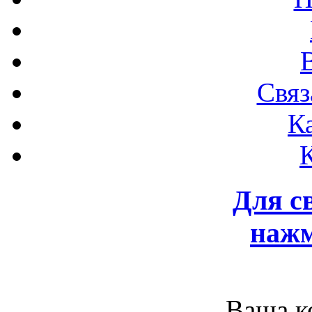
Связ
К
Для с
нажм
Ваша к