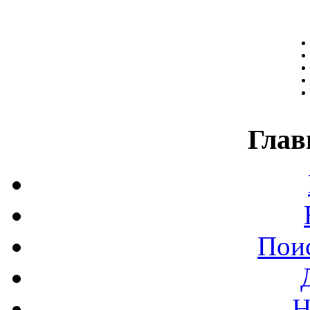
Глав
Поис
Н