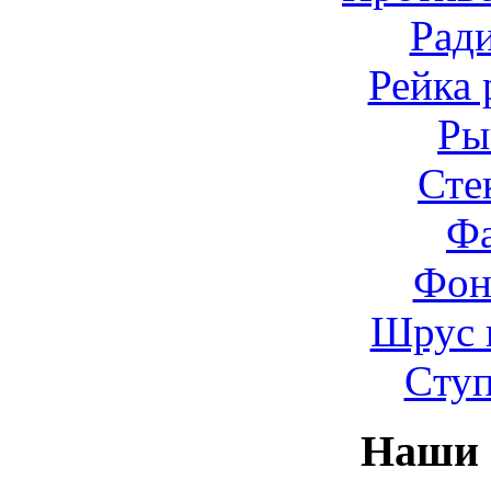
Рад
Рейка 
Ры
Сте
Ф
Фон
Шрус 
Cту
Наши 