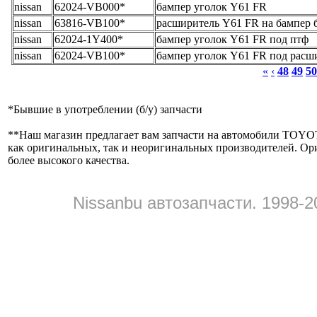
nissan
62024-VB000*
бампер уголок Y61 FR
nissan
63816-VB100*
расширитель Y61 FR на бампер 
nissan
62024-1Y400*
бампер уголок Y61 FR под птф
nissan
62024-VB100*
бампер уголок Y61 FR под расш
«
‹
48
49
50
*
Бывшие в употреблении (б/y) запчасти
**
Наш магазин предлагает вам запчасти на автомобили
как оригинальных, так и неоригинальных производителей. Ор
более высокого качества.
Nissanbu автозапчасти. 1998-2