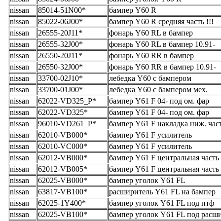
nissan
85014-51N00*
бампер Y60 R
nissan
85022-06J00*
бампер Y60 R средняя часть !!!
nissan
26555-20J11*
фонарь Y60 RL в бампер
nissan
26555-32J00*
фонарь Y60 RL в бампер 10.91-
nissan
26550-20J11*
фонарь Y60 RR в бампер
nissan
26550-32J00*
фонарь Y60 RR в бампер 10.91-
nissan
33700-02J10*
лебедка Y60 с бампером
nissan
33700-01J00*
лебедка Y60 с бампером мех.
nissan
62022-VD325_Р*
бампер Y61 F 04- под ом. фар
nissan
62022-VD325*
бампер Y61 F 04- под ом. фар
nissan
96010-VD261_Р*
бампер Y61 F накладка ниж. час
nissan
62010-VB000*
бампер Y61 F усилитель
nissan
62010-VC000*
бампер Y61 F усилитель
nissan
62012-VB000*
бампер Y61 F центральная часть
nissan
62012-VB005*
бампер Y61 F центральная часть
nissan
62025-VB000*
бампер уголок Y61 FL
nissan
63817-VB100*
расширитель Y61 FL на бампер
nissan
62025-1Y400*
бампер уголок Y61 FL под птф
nissan
62025-VB100*
бампер уголок Y61 FL под расш