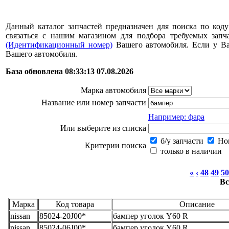
Данный каталог запчастей предназначен для поиска по коду
связаться с нашим магазином для подбора требуемых за
(Идентификационный номер)
Вашего автомобиля. Если у В
Вашего автомобиля.
База обновлена 08:33:13 07.08.2026
Марка автомобиля
Название или номер запчасти
Например: фара
Или выберите из списка
б/у запчасти
Нов
Критерии поиска
только в наличии
«
‹
48
49
50
Вс
Марка
Код товара
Описание
nissan
85024-20J00*
бампер уголок Y60 R
nissan
85024-06J00*
бампер уголок Y60 R