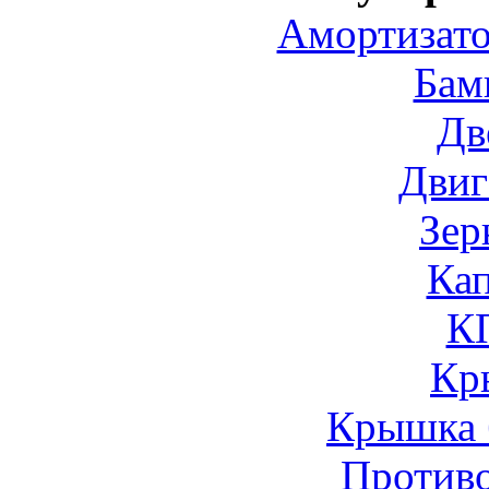
Амортизато
Бам
Дв
Двиг
Зер
Ка
К
Кр
Крышка 
Против