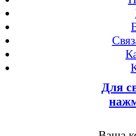
Связ
К
Для с
нажм
Ваша к