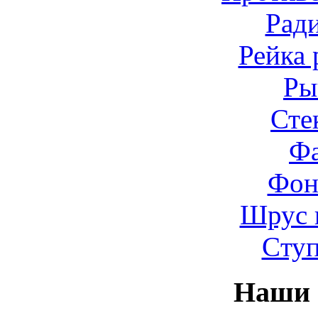
Рад
Рейка 
Ры
Сте
Ф
Фон
Шрус 
Cту
Наши 