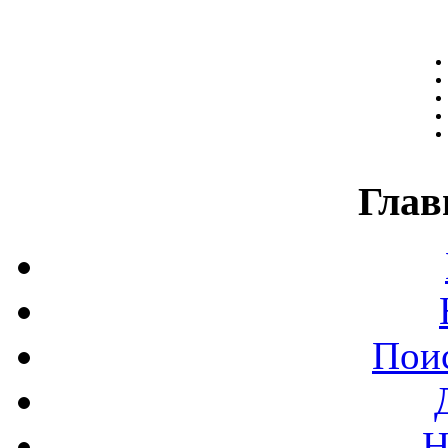
Глав
Поис
Н