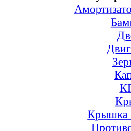
Амортизато
Бам
Дв
Двиг
Зер
Ка
К
Кр
Крышка 
Против