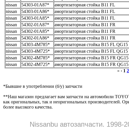
nissan
54303-01A87*
амортизаторная стойка B11 FL
nissan
54303-01A86*
амортизаторная стойка B11 FL
nissan
54303-01A85*
амортизаторная стойка B11 FL
nissan
54302-01A87*
амортизаторная стойка B11 FR
nissan
54302-01A85*
амортизаторная стойка B11 FR
nissan
54302-01A86*
амортизаторная стойка B11 FR
nissan
54303-4M785*
амортизаторная стойка B15 FL QG15
nissan
54303-4M725*
амортизаторная стойка B15 FL QG15
nissan
54302-4M785*
амортизаторная стойка B15 FR QG15
nissan
54302-4M725*
амортизаторная стойка B15 FR QG15
« ‹
1
2
*
Бывшие в употреблении (б/y) запчасти
**
Наш магазин предлагает вам запчасти на автомобили
как оригинальных, так и неоригинальных производителей. Ор
более высокого качества.
Nissanbu автозапчасти. 1998-2