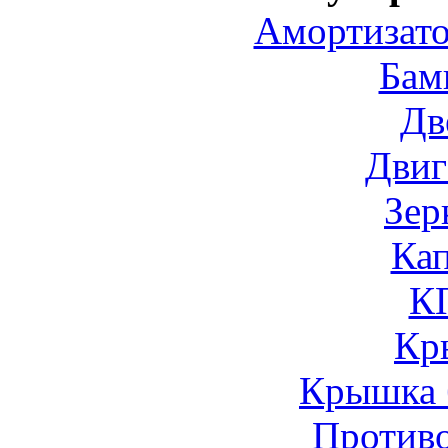
Амортизато
Бам
Дв
Двиг
Зер
Ка
К
Кр
Крышка 
Против