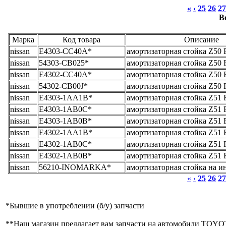
«
‹
25
26
27
В
Марка
Код товара
Описание
nissan
E4303-CC40A*
амортизаторная стойка Z50 
nissan
54303-CB025*
амортизаторная стойка Z50 
nissan
E4302-CC40A*
амортизаторная стойка Z50 
nissan
54302-CB00J*
амортизаторная стойка Z50 
nissan
E4303-1AA1B*
амортизаторная стойка Z51 
nissan
E4303-1AB0C*
амортизаторная стойка Z51
nissan
E4303-1AB0B*
амортизаторная стойка Z51 
nissan
E4302-1AA1B*
амортизаторная стойка Z51 
nissan
E4302-1AB0C*
амортизаторная стойка Z51
nissan
E4302-1AB0B*
амортизаторная стойка Z51
nissan
56210-INOMARKA*
амортизаторная стойка на и
«
‹
25
26
27
*
Бывшие в употреблении (б/y) запчасти
**
Наш магазин предлагает вам запчасти на автомобили