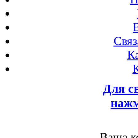
Связ
К
Для с
нажм
Ваша к