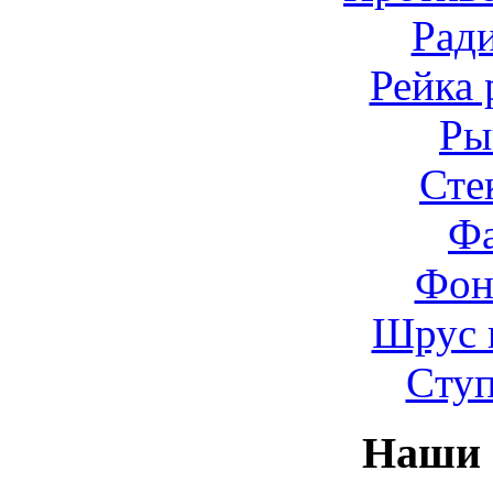
Рад
Рейка 
Ры
Сте
Ф
Фон
Шрус 
Cту
Наши 