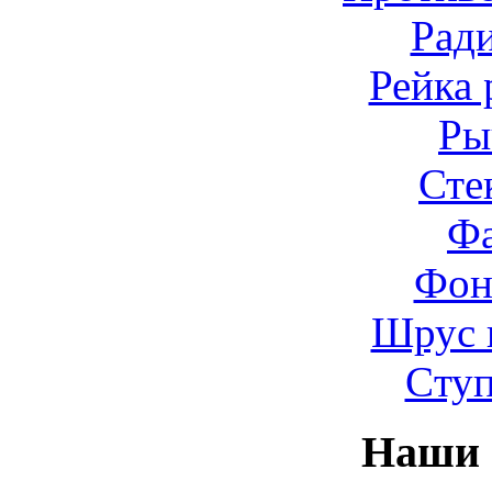
Рад
Рейка 
Ры
Сте
Ф
Фон
Шрус 
Cту
Наши 