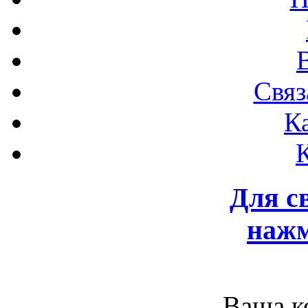
Связ
К
Для с
нажм
Ваша к