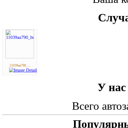
Случа
11039aa790_...
У нас
Всего автоз
Популярны