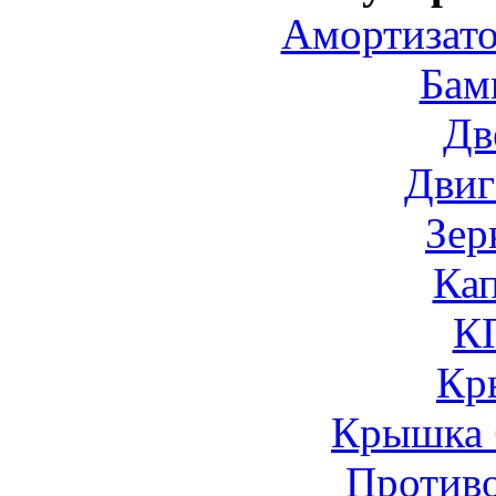
Амортизато
Бам
Дв
Двиг
Зер
Ка
К
Кр
Крышка 
Против