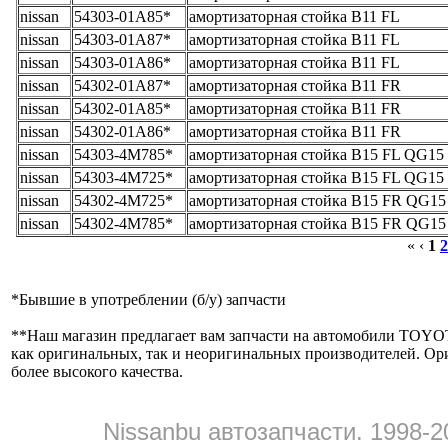
nissan
54303-01A85*
амортизаторная стойка B11 FL
nissan
54303-01A87*
амортизаторная стойка B11 FL
nissan
54303-01A86*
амортизаторная стойка B11 FL
nissan
54302-01A87*
амортизаторная стойка B11 FR
nissan
54302-01A85*
амортизаторная стойка B11 FR
nissan
54302-01A86*
амортизаторная стойка B11 FR
nissan
54303-4M785*
амортизаторная стойка B15 FL QG15
nissan
54303-4M725*
амортизаторная стойка B15 FL QG15
nissan
54302-4M725*
амортизаторная стойка B15 FR QG15
nissan
54302-4M785*
амортизаторная стойка B15 FR QG15
« ‹
1
2
*
Бывшие в употреблении (б/y) запчасти
**
Наш магазин предлагает вам запчасти на автомобили
как оригинальных, так и неоригинальных производителей. Ор
более высокого качества.
Nissanbu автозапчасти. 1998-2