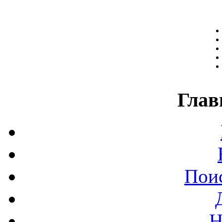
Глав
Поис
Н